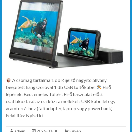
A csomag tartalma 1 db Kijelző nagyító állvány
beépített hangszóróval 1 db USB töltőkábel
Első
lépések: Beüzemelés Töltés: Első használat előtt
csatlakoztasd az eszközt a mellékelt USB kábellel egy
áramforráshoz (fali adapter, laptop vagy powerbank).
Felállítás: Nyisd ki
admin
2026-03-30
Egyéb