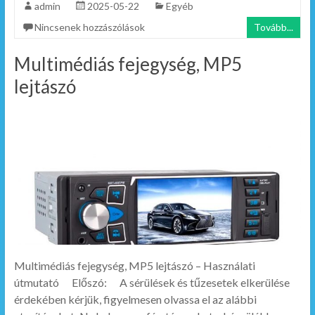
admin
2025-05-22
Egyéb
Nincsenek hozzászólások
Tovább...
Multimédiás fejegység, MP5
lejtászó
Multimédiás fejegység, MP5 lejtászó – Használati
útmutató Előszó: A sérülések és tűzesetek elkerülése
érdekében kérjük, figyelmesen olvassa el az alábbi