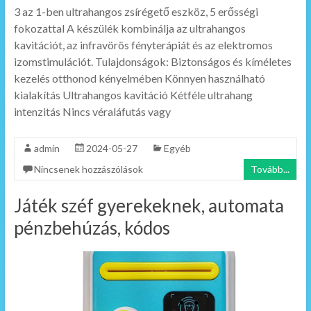
3 az 1-ben ultrahangos zsírégető eszköz, 5 erősségi
fokozattal A készülék kombinálja az ultrahangos
kavitációt, az infravörös fényterápiát és az elektromos
izomstimulációt. Tulajdonságok: Biztonságos és kíméletes
kezelés otthonod kényelmében Könnyen használható
kialakítás Ultrahangos kavitáció Kétféle ultrahang
intenzitás Nincs véraláfutás vagy
admin
2024-05-27
Egyéb
Nincsenek hozzászólások
Tovább...
Játék széf gyerekeknek, automata
pénzbehúzás, kódos