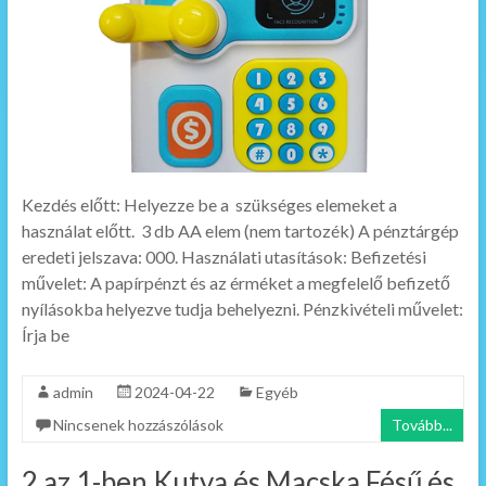
Kezdés előtt: Helyezze be a szükséges elemeket a
használat előtt. 3 db AA elem (nem tartozék) A pénztárgép
eredeti jelszava: 000. Használati utasítások: Befizetési
művelet: A papírpénzt és az érméket a megfelelő befizető
nyílásokba helyezve tudja behelyezni. Pénzkivételi művelet:
Írja be
admin
2024-04-22
Egyéb
Nincsenek hozzászólások
Tovább...
2 az 1-ben Kutya és Macska Fésű és