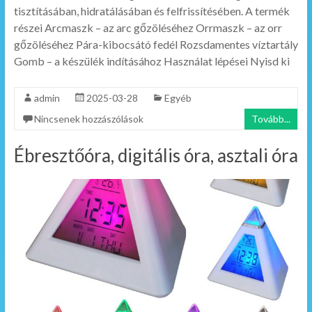
tisztításában, hidratálásában és felfrissítésében. A termék
részei Arcmaszk – az arc gőzöléséhez Orrmaszk – az orr
gőzöléséhez Pára-kibocsátó fedél Rozsdamentes víztartály
Gomb – a készülék indításához Használat lépései Nyisd ki
admin
2025-03-28
Egyéb
Nincsenek hozzászólások
Tovább...
Ébresztőóra, digitális óra, asztali óra