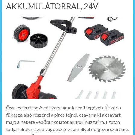
AKKUMULÁTORRAL, 24V
Összeszerelése A célszerszámok segítségével először a
fűkasza alsó részénél a piros fejnél, csavarja ki a csavart,
majd a fekete védőburkolatot alulról “húzza” rá. Ezután
tudja felrakni azt a vágóeszközt amellyel dolgozni szeretne.