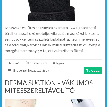
Masszázs és fűtés az ízületek számára – Az újratölthető
térd hőmasszírozó erőteljes vibrációs masszázst biztosít,
segít csökkenteni az ízületi fájdalmat, az izommerevséget
és a térd, váll, karok és lábak ízületi duzzadását, és javítja a
mozgási tartományt; A fejlett választható fűtési
admin
2023-05-03
Egyéb
Nincsenek hozzászólások
Tovább...
DERMA SUCTION – VÁKUMOS
MITESSZERELTÁVOLÍTÓ