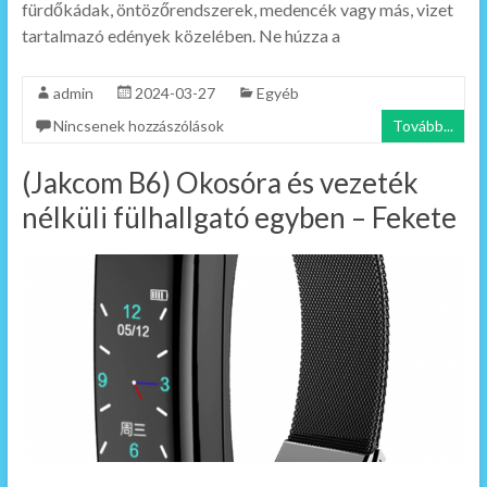
fürdőkádak, öntözőrendszerek, medencék vagy más, vizet
tartalmazó edények közelében. Ne húzza a
admin
2024-03-27
Egyéb
Nincsenek hozzászólások
Tovább...
(Jakcom B6) Okosóra és vezeték
nélküli fülhallgató egyben – Fekete