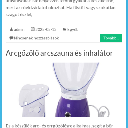
utasításokat: Ne helyezzen fémtárgyakat a készülékbe,
mert az rövidzárlatot okozhat. Ha füstöt vagy szokatlan
szagot észlel,
admin
2025-05-13
Egyéb
Nincsenek hozzászólások
Tovább...
Arcgőzölő arcszauna és inhalátor
Ez a készülék arc- és orrgőzölésre alkalmas, segít a bőr