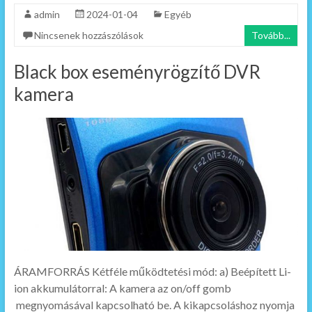
admin
2024-01-04
Egyéb
Nincsenek hozzászólások
Tovább...
Black box eseményrögzítő DVR
kamera
ÁRAMFORRÁS Kétféle működtetési mód: a) Beépített Li-
ion akkumulátorral: A kamera az on/off gomb
megnyomásával kapcsolható be. A kikapcsoláshoz nyomja