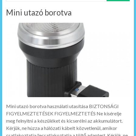
Mini utazó borotva
Mini utazó borotva használati utasítása BIZTONSÁGI
FIGYELMEZTETÉSEK FIGYELMEZTETÉS Ne kísérelje
meg felnyitni a készüléket és kicserélni az akkumulátort.
Kérjük, ne húzza a hálózati kábelt közvetlenül, amikor
csatlakoztatja/lecsatlakoztatja a töltő adaptert. Kérjük, ne