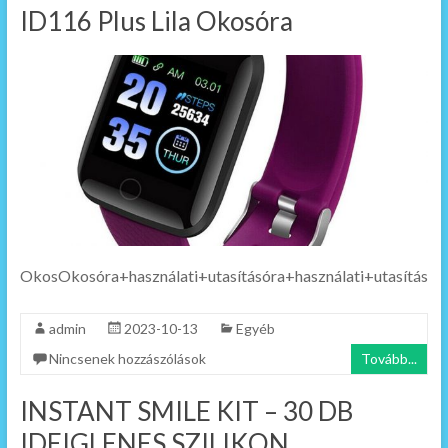
ID116 Plus Lila Okosóra
OkosOkosóra+használati+utasításóra+használati+utasítás
admin
2023-10-13
Egyéb
Nincsenek hozzászólások
Tovább...
INSTANT SMILE KIT – 30 DB
IDEIGLENES SZILIKON