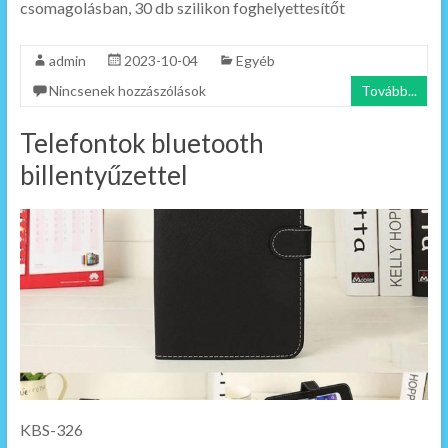
csomagolásban, 30 db szilikon foghelyettesítőt
admin
2023-10-04
Egyéb
Nincsenek hozzászólások
Tovább...
Telefontok bluetooth
billentyűzettel
KBS-326