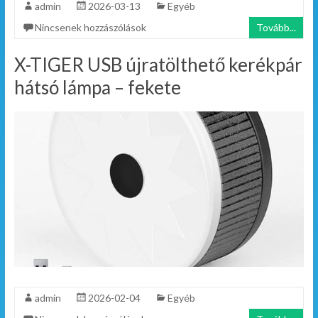
admin
2026-03-13
Egyéb
Nincsenek hozzászólások
Tovább...
X-TIGER USB újratölthető kerékpár
hátsó lámpa – fekete
admin
2026-02-04
Egyéb