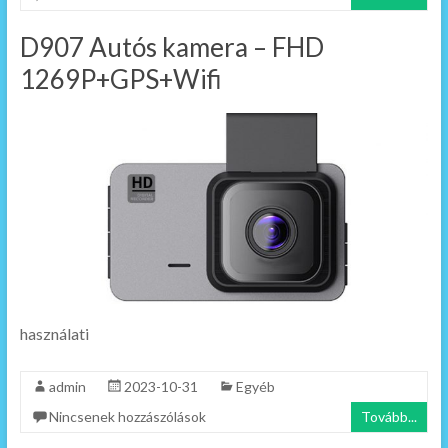
D907 Autós kamera – FHD
1269P+GPS+Wifi
használati
admin
2023-10-31
Egyéb
Nincsenek hozzászólások
Tovább...