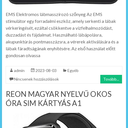
EMS Elektromos lábmasszírozó szőnyeg Az EMS
stimulátor egy forradalmi eszköz, amely serkenti a lábak
vérkeringését, ezáltal csökkentve a vízfelhalmozódást,
duzzadást és fájdalmat. Használható lábápolásra,
akupunktúrás pontmasszázsra, a vérerek aktiválására és a
lábak fáradtságának enyhítésére. Az első használat előtt
gondosan olvassa
admin
2023-08-03
Egyéb
Nincsenek hozzászólások
Tovább...
REON MAGYAR NYELVŰ OKOS
ÓRA SIM KÁRTYÁS A1