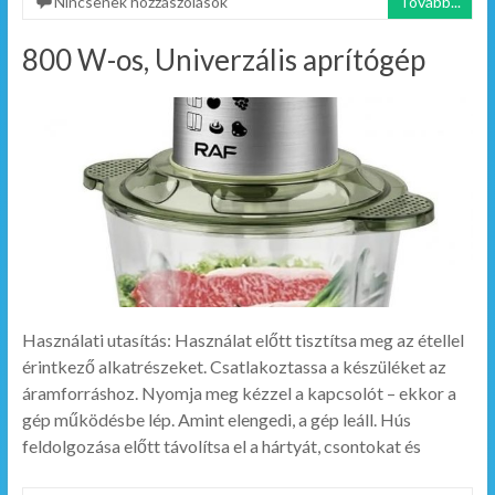
Nincsenek hozzászólások
Tovább...
800 W-os, Univerzális aprítógép
Használati utasítás: Használat előtt tisztítsa meg az étellel
érintkező alkatrészeket. Csatlakoztassa a készüléket az
áramforráshoz. Nyomja meg kézzel a kapcsolót – ekkor a
gép működésbe lép. Amint elengedi, a gép leáll. Hús
feldolgozása előtt távolítsa el a hártyát, csontokat és