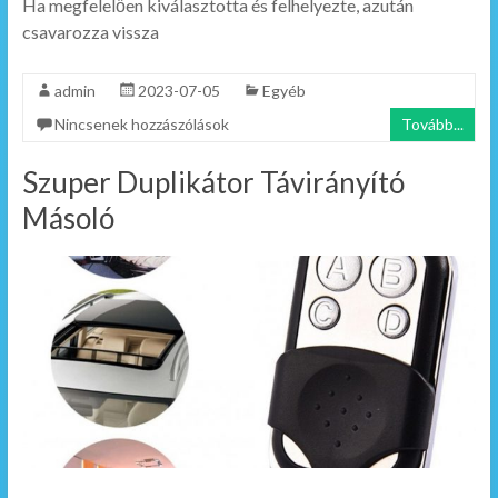
Ha megfelelően kiválasztotta és felhelyezte, azután
csavarozza vissza
admin
2023-07-05
Egyéb
Nincsenek hozzászólások
Tovább...
Szuper Duplikátor Távirányító
Másoló