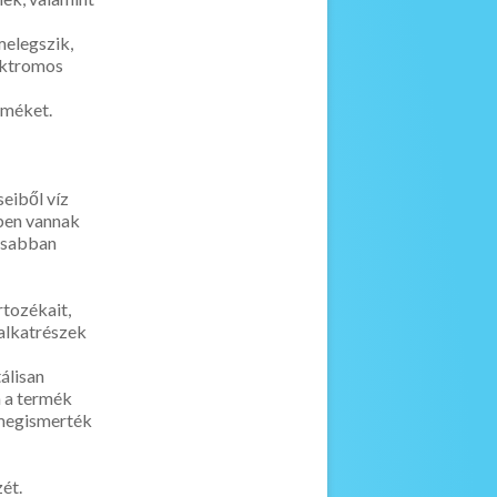
lmelegszik,
lektromos
rméket.
eiből víz
tben vannak
yorsabban
rtozékait,
 alkatrészek
álisan
a a termék
 megismerték
ét.