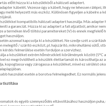
ás előtt húzza ki a készülékből a hálózati adaptert.
adapter kábelét. Vezesse úgy a kábelt, hogy ne lehessen rálépni, il
gy mellé helyezett más eszköz. Különösen figyeljen a kábelre a ké
́jánál.
́szülékkel kompatibilis hálózati adaptert használja. Más adapter 
leníti a garanciát. Húzza ki az adaptert a fali aljzatból, amikor nem
ze a terméken lévő töltési paramétereket (V) és ennek megfelelő ha
́get használjon.
setén azonnal kapcsolja ki a készüléket. Ne szedje szét a szárítás
 melegítő / szárító eszközt, pl. hajszárító, mikrohullámú sütő, stb
n kérdés felmerülése esetén forduljon a szervizhez.
lja a készüléket extrém hőmérsékleti körülmények között (5°C 
ivel ez megrövidítheti a készülék élettartamát és károsíthatja az
ja, kopogtassa vagy zárogassa a készüléket, mivel ez sérülést ok
kalaplapjában.
b használat esetén a borotva felmelegedhet. Ez normális jelense
 tisztítása
yomatok és egyéb szennyeződés eltávolításához használjon puha, s
nt pl. kamera lencsetisztító kendő.