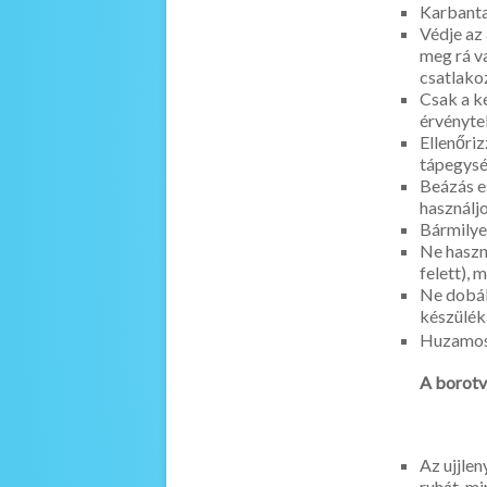
Karbantart
Védje az 
meg rá va
csatlakozo
Csak a ke
érvényte
Ellenőriz
tápegyse
Beázás e
használjon
Bármilye
Ne haszná
felett), m
Ne dobál
készülé
Huzamosab
A borotva
Az ujjlen
ruhát, mi