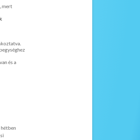
t, mert
k
tlakoztatva.
ápegységhez
van és a
3 hétben
si