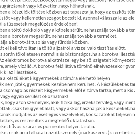
psugárzásnak vagy közvetlen, nagy hőhatásnak.
n a készülék töltése közben azt tapasztalja, hogy az eszköz tú
üstöt vagy kellemetlen szagot bocsát ki, azonnal válassza le az e
ól a tűzesetek megelőzése érdekében!
n a töltő dokkoló vagy a kábele sérült, ne használja tovább a te
n a borotva megsérült, ne használja tovább a terméket.
́lja a borotvát tusolás vagy fürdés közben.
 el kell távolítani a töltő aljzatról a vízzel való tisztítás előtt.
ás során tökéletesen normális és biztonságos, ha a borotva illesztés
 Az elektromos borotva alkatrészei egy belső, szigetelt környeze
, amely vízálló. A borotva felállítáva történő elhelyezésekor g
 ki az illesztések.
 a készüléket kisgyermekek számára elérhető helyen
lék nem játék, gyermekek kezébe nem kerülhet! A készüléket és ta
a csomagolás részeit kisgyermekek elől elzárva tartsa, mert a kis
t vagy egyéb sérülést okozhatnak!
k, hogy azon személyek, akik fizikailag, érzékszervileg, vagy ment
ottak, csak felügyelet alatt, vagy akkor használják a készüléket, h
tának módját és az esetleges veszélyeket, kockázatokat teljesen
tették, és részesültek a megfelelő oktatásban.
éket hűvös, száraz és pormentes helyen tárolja.
léket csak arra felhatalmazott személy (márkaszerviz) szerelheti sz