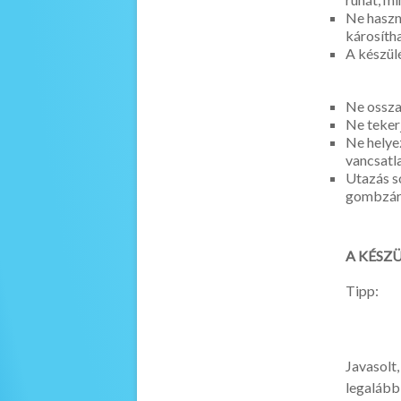
Ne haszna
károsíth
A készül
Ne ossza
Ne tekerj
Ne helyez
vancsatl
Utazás s
gombzár 
A KÉSZ
Tipp:
Javasolt,
legalább