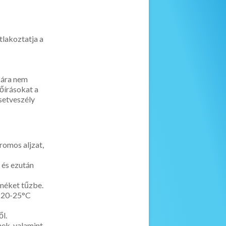
atlakoztatja a
́sára nem
́rásokat a
esetveszély
tromos aljzat,
 és ezután
méket tűzbe.
b. 20-25°C
̋l.
tnek, valamint