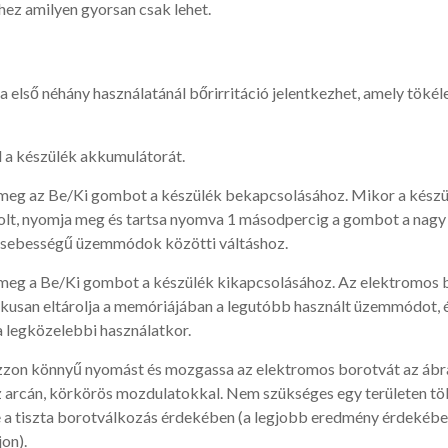
hez amilyen gyorsan csak lehet.
első néhány használatánál bőrirritáció jelentkezhet, amely töké
.
l a készülék akkumulátorát.
g az Be/Ki gombot a készülék bekapcsolásához. Mikor a készü
lt, nyomja meg és tartsa nyomva 1 másodpercig a gombot a nagy s
 sebességű üzemmódok közötti váltáshoz.
eg a Be/Ki gombot a készülék kikapcsolásához. Az elektromos
usan eltárolja a memóriájában a legutóbb használt üzemmódot, 
 legközelebbi használatkor.
on könnyű nyomást és mozgassa az elektromos borotvát az ábr
z arcán, körkörös mozdulatokkal. Nem szükséges egy területen tö
 a tiszta borotválkozás érdekében (a legjobb eredmény érdekéb
jon).