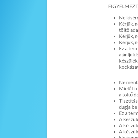
FIGYELMEZT
Ne kísér
Kérjük,
töltő ad
Kérjük, 
Kérjük,
Ez a terme
ajánlju
készülé
kockázat
Ne merít
Mielőtt 
a töltő 
Tisztítá
dugja be 
Ez a term
A készü
A készü
A készüle
Ne tegye 