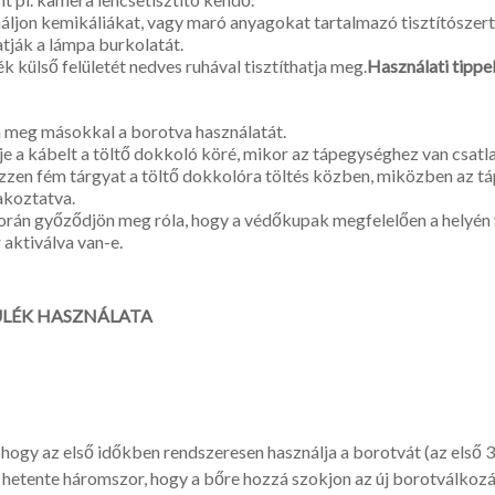
́ljon kemikáliákat, vagy maró anyagokat tartalmazó tisztítószer
atják a lámpa burkolatát.
ék külső felületét nedves ruhával tisztíthatja meg.
Használati tippe
 meg másokkal a borotva használatát.
e a kábelt a töltő dokkoló köré, mikor az tápegységhez van csa
zen fém tárgyat a töltő dokkolóra töltés közben, miközben az t
akoztatva.
orán győződjön meg róla, hogy a védőkupak megfelelően a helyén 
aktiválva van-e.
ÜLÉK HASZNÁLATA
 hogy az első időkben rendszeresen használja a borotvát (az első 
 hetente háromszor, hogy a bőre hozzá szokjon az új borotválkozá