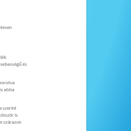
letesen
lék
ebességű és
 borotva
és abba
a szerint
bbször is
en szárazon