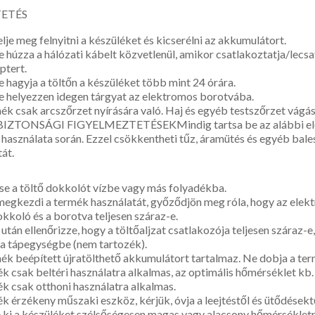
ETÉS
elje meg felnyitni a készüléket és kicserélni az akkumulátort.
 ne húzza a hálózati kábelt közvetlenül, amikor csatlakoztatja/lecs
aptert.
ne hagyja a töltőn a készüléket több mint 24 órára.
 ne helyezzen idegen tárgyat az elektromos borotvába.
́k csak arcszőrzet nyírására való. Haj és egyéb testszőrzet vága
k.BIZTONSÁGI FIGYELMEZTETÉSEKMindig tartsa be az alábbi elői
k használata során. Ezzel csökkentheti tűz, áramütés és egyéb bal
át.
se a töltő dokkolót vízbe vagy más folyadékba.
megkezdi a termék használatát, győződjön meg róla, hogy az elek
dokkoló és a borotva teljesen száraz-e.
s után ellenőrizze, hogy a töltőaljzat csatlakozója teljesen száraz-e,
a tápegységbe (nem tartozék).
ék beépített újratölthető akkumulátort tartalmaz. Ne dobja a ter
lék csak beltéri használatra alkalmas, az optimális hőmérséklet k
lék csak otthoni használatra alkalmas.
́k érzékeny műszaki eszköz, kérjük, óvja a leejtéstől és ütődésekto
ki a készüléket szélsőségesen magas vagy alacsony hőmérsékle