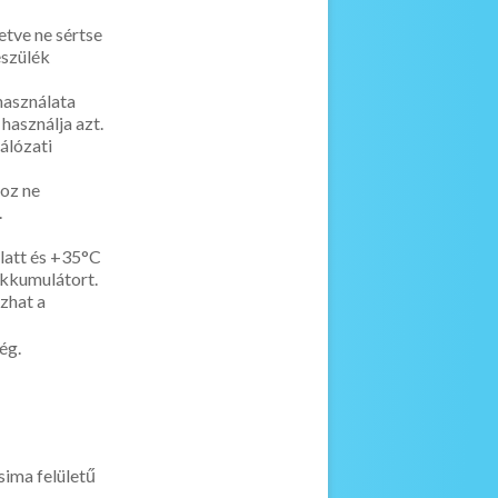
letve ne sértse
szülék
használata
 használja azt.
́lózati
hoz ne
.
alatt és +35°C
 akkumulátort.
ozhat a
́g.
ima felületű