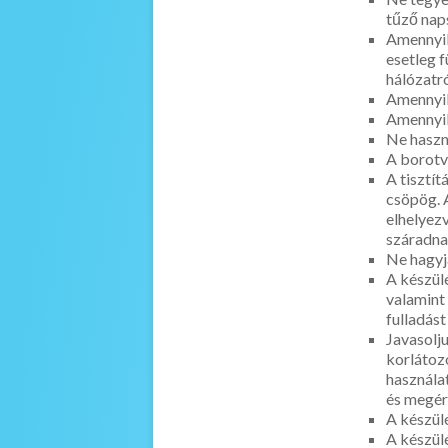
tűző na
Amennyibe
esetleg f
hálózatr
Amennyibe
Amennyibe
Ne haszna
A borotvát
A tisztít
csöpög.
elhelyezve
száradnak
Ne hagyja
A készü
valamint 
fulladás
Javasolju
korlátoz
használa
és megér
A készül
A készü