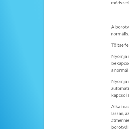
módszer
A borotva 
normális
Töltse fe
Nyomja me
bekapcso
a normál
Nyomja m
automatik
kapcsol a
Alkalmazz
lassan, a
átmennie
borotvál