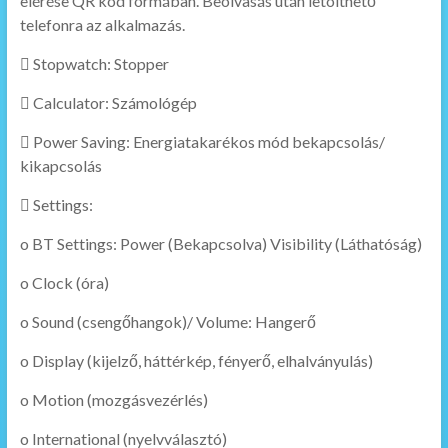
elérése QR kód formában. Beolvasás után letölthető
telefonra az alkalmazás.
 Stopwatch: Stopper
 Calculator: Számológép
 Power Saving: Energiatakarékos mód bekapcsolás/
kikapcsolás
 Settings:
o BT Settings: Power (Bekapcsolva) Visibility (Láthatóság)
o Clock (óra)
o Sound (csengőhangok)/ Volume: Hangerő
o Display (kijelző, háttérkép, fényerő, elhalványulás)
o Motion (mozgásvezérlés)
o International (nyelvválasztó)