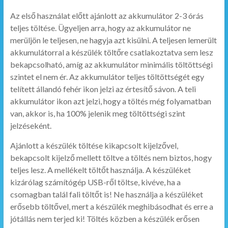
Az első használat előtt ajánlott az akkumulátor 2-3 órás
teljes töltése. Ügyeljen arra, hogy az akkumulátor ne
merüljön le teljesen, ne hagyja azt kisülni. A teljesen lemerült
akkumulátorral a készülék töltőre csatlakoztatva sem lesz
bekapcsolható, amíg az akkumulátor minimális töltöttségi
szintet el nem ér. Az akkumulátor teljes töltöttségét egy
telített állandó fehér ikon jelzi az értesítő sávon. A teli
akkumulátor ikon azt jelzi, hogy a töltés még folyamatban
van, akkor is, ha 100% jelenik meg töltöttségi szint
jelzéseként.
Ajánlott a készülék töltése kikapcsolt kijelzővel,
bekapcsolt kijelző mellett töltve a töltés nem biztos, hogy
teljes lesz. A mellékelt töltőt használja. A készüléket
kizárólag számítógép USB-ről töltse, kivéve, ha a
csomagban talál fali töltőt is! Ne használja a készüléket
erősebb töltővel, mert a készülék meghibásodhat és erre a
jótállás nem terjed ki! Töltés közben a készülék erősen