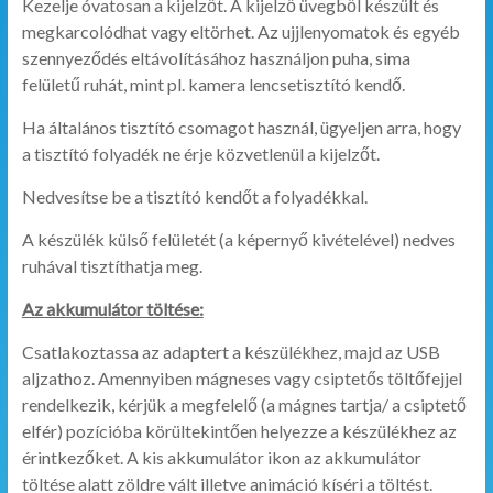
Kezelje óvatosan a kijelzőt. A kijelző üvegből készült és
megkarcolódhat vagy eltörhet. Az ujjlenyomatok és egyéb
szennyeződés eltávolításához használjon puha, sima
felületű ruhát, mint pl. kamera lencsetisztító kendő.
Ha általános tisztító csomagot használ, ügyeljen arra, hogy
a tisztító folyadék ne érje közvetlenül a kijelzőt.
Nedvesítse be a tisztító kendőt a folyadékkal.
A készülék külső felületét (a képernyő kivételével) nedves
ruhával tisztíthatja meg.
Az akkumulátor töltése:
Csatlakoztassa az adaptert a készülékhez, majd az USB
aljzathoz. Amennyiben mágneses vagy csiptetős töltőfejjel
rendelkezik, kérjük a megfelelő (a mágnes tartja/ a csiptető
elfér) pozícióba körültekintően helyezze a készülékhez az
érintkezőket. A kis akkumulátor ikon az akkumulátor
töltése alatt zöldre vált illetve animáció kíséri a töltést.