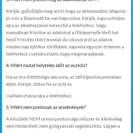
Kérjük, győződjön meg arról, hogy az akkumulátor állapota
jó-e és a Bluetooth be van kapcsolva. Kérjük, kapcsolódjon
újra az alkalmazáson keresztül a telefonhoz. Vagy
manuálisan frissítse az adatokat a főképernyőn lévő bal
felső Frissítés (kör) ikonnal. Az okosóráról az adatok
minden nap éjfélkor törlődnek, naponta egyszer érdemes a
telefonhoz csatlakoztatni, hogy megmaradjanak.
4. Miért mutat helytelen időt az eszköz?
Ha az óra töltöttsége alacsony, az idő kijelzése pontatlan
lehet. Kérjük, töltse fel az órát és
csatlakoztassa újra a telefonhoz.
5. Miért nem pontosak az eredmények?
A készülék NEM orvosi pontosságú műszer és klinikailag
nem hitelesített, nem gyógyászati segédeszköz. Lépjen a