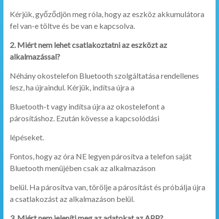
Kérjük, győződjön meg róla, hogy az eszköz akkumulátora
fel van-e töltve és be van e kapcsolva.
2. Miért nem lehet csatlakoztatni az eszközt az
alkalmazással?
Néhány okostelefon Bluetooth szolgáltatása rendellenes
lesz, ha újraindul. Kérjük, indítsa újra a
Bluetooth-t vagy indítsa újra az okostelefont a
párosításhoz. Ezután kövesse a kapcsolódási
lépéseket.
Fontos, hogy az óra NE legyen párosítva a telefon saját
Bluetooth menüjében csak az alkalmazáson
belül. Ha párosítva van, törölje a párosítást és próbálja újra
a csatlakozást az alkalmazáson belül.
3. Miért nem jeleníti meg az adatokat az APP?