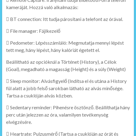
kameráját. Hozzá való alkalmazás:
 BT connection: Itt tudja párosítani a telefont az órával.
 File manager: Fájlkezelő
 Pedometer: Lépésszámláló: Megmutatja mennyi lépést
tett meg, hány lépést, hány kalóriát égetett el.
Beállítható az opcióknál a Történet (History), a Célok
(Goal), megadható a magasság (Height) és a súly (Weight)
 Sleep monitor: Alvásfigyelő (Indítsa el és utána a History
fül alatt a jobb felső sarokban látható az alvás minősége.
Tartsa a csuklóján alvás közben.
 Sedentary reminder: Pihenésre ösztönző. Beállíthatja hány
perc után jelezzen az óra, valamilyen tevékenység
elvégzésére.
 Heartrate: Pulzusmérő (Tartsa a csuklóján az órát és