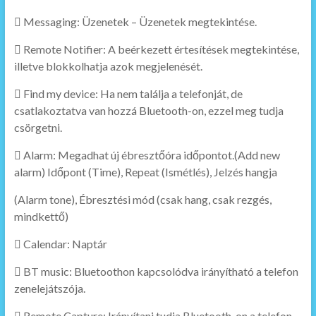
 Messaging: Üzenetek – Üzenetek megtekintése.
 Remote Notifier: A beérkezett értesítések megtekintése,
illetve blokkolhatja azok megjelenését.
 Find my device: Ha nem találja a telefonját, de
csatlakoztatva van hozzá Bluetooth-on, ezzel meg tudja
csörgetni.
 Alarm: Megadhat új ébresztőóra időpontot.(Add new
alarm) Időpont (Time), Repeat (Ismétlés), Jelzés hangja
(Alarm tone), Ébresztési mód (csak hang, csak rezgés,
mindkettő)
 Calendar: Naptár
 BT music: Bluetoothon kapcsolódva irányítható a telefon
zenelejátszója.
 Remote Capture: Irányítani tudja Bluetooth-on a telefon