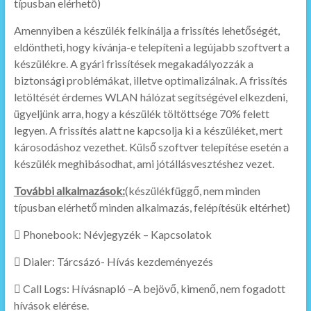
típusban elérhető)
Amennyiben a készülék felkínálja a frissítés lehetőségét,
eldöntheti, hogy kívánja-e telepíteni a legújabb szoftvert a
készülékre. A gyári frissítések megakadályozzák a
biztonsági problémákat, illetve optimalizálnak. A frissítés
letöltését érdemes WLAN hálózat segítségével elkezdeni,
ügyeljünk arra, hogy a készülék töltöttsége 70% felett
legyen. A frissítés alatt ne kapcsolja ki a készüléket, mert
károsodáshoz vezethet. Külső szoftver telepítése esetén a
készülék meghibásodhat, ami jótállásvesztéshez vezet.
További alkalmazások:
(készülékfüggő, nem minden
típusban elérhető minden alkalmazás, felépítésük eltérhet)
 Phonebook: Névjegyzék – Kapcsolatok
 Dialer: Tárcsázó- Hívás kezdeményezés
 Call Logs: Hívásnapló –A bejövő, kimenő, nem fogadott
hívások elérése.