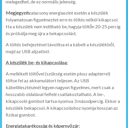
melegedhet, de ez normális jelenség.
Megjegyzés:
alacsony energiaszint esetén a készülék
folyamatosan figyelmeztet erre és töltés nélkül kikapcsol.
Ha a készülék nem indítható be, hagyja töltőn 20-25 percig
és próbálja meg újra a bekapcsolást.
A töltés befejeztével távolítsa el a kábelt a készülékből,
majd az USB aljzatból.
A készülék be- és kikapcsolása:
A mellékelt töltővel (szükség esetén plusz adapterrel)
töltse fel az akkumulátort teljesen. Az USB
kábelillesztésénél legyen nagyon figyelmes, mert csak a
hosszabb oldalával felfelé csatlakoztatható. A be-,
kikapcsoló gombot tartsa nyomva 3 másodpercig. Ekkor a
készülék bekapcsol. A kikapcsoláshoz nyomja hosszan az
fizikai gombot.
Energiatakarékosság és képernyőzár: