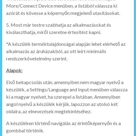
More/Connect Device menüben, a listából válassza ki
azórát és kövesse a képernyőn megjelenő utasításokat.
5. Most már testre szabhatja az alkalmazásokat és
kiválaszthatja, miről szeretne értesítést kapni.
*A készülék terméktulajdonságai alapján lehet elérhető az
alkalmazás az áruházakból, az ott leírt minimális
rendszerkövetelmény szerint.
Alapok:
Első bekapcsolás után, amennyiben nem magyar nyelvű a
készülék, a Settings/Language and Input menüben válassza
ki a magyar nyelvet, ha szerepel a listában. Amennyiben
angol nyelvű a készülék kérjük, lapozzon az utolsó két
oldalra, az elnevezések megtekintéséhez.
A készüléken történő navigálás az érintőképernyőn és a
gombbal történik.