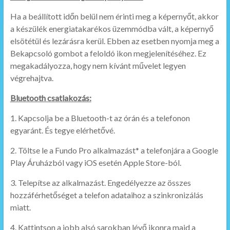
Ha a beállított időn belül nem érinti meg a képernyőt, akkor
a készülék energiatakarékos üzemmódba vált, a képernyő
elsötétül és lezárásra kerül. Ebben az esetben nyomja meg a
Bekapcsoló gombot a feloldó ikon megjelenítéséhez. Ez
megakadályozza, hogy nem kívánt művelet legyen
végrehajtva.
Bluetooth csatlakozás:
1. Kapcsolja be a Bluetooth-t az órán és a telefonon
egyaránt. És tegye elérhetővé.
2. Töltse le a Fundo Pro alkalmazást* a telefonjára a Google
Play Áruházból vagy iOS esetén Apple Store-ból.
3. Telepítse az alkalmazást. Engedélyezze az összes
hozzáférhetőséget a telefon adataihoz a szinkronizálás
miatt.
4. Kattintson a jobb alsó sarokban lévő ikonra majd a