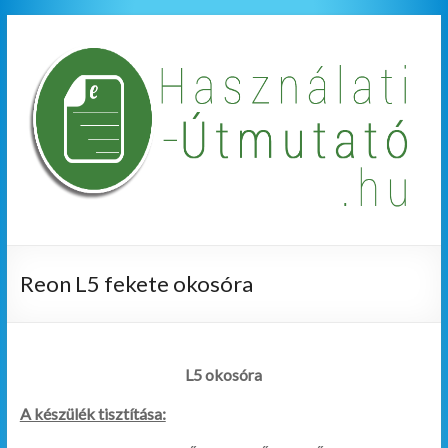
Reon L5 fekete okosóra
L5 okosóra
A készülék tisztítása: