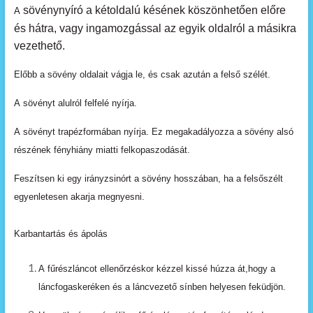
sövénynyíró
a
kétoldalú
késének
köszönhetően
előre
A
és hátra, vagy ingamozgással az egyik oldalról a má
sikra
vezethető.
Előbb
a
sövény
oldalait
vágja
le,
és
csak
azután
a felső szélét.
A
sövényt
alulról
felfelé
nyírja.
A
sövényt
trapézformában
nyírja.
Ez
megakadályozza a sövény alsó
részének fényhiány miatti felkopaszodását.
Feszítsen
ki
egy
irányzsinórt
a
sövény
hosszában,
ha a felsőszélt
egyenletesen akarja megnyesni.
Karbantartás és ápolás
A
fűrészláncot
ellenőrzéskor
kézzel
kissé
húzza
át,hogy
a
láncfogaskeréken
és
a
láncvezető
sínben
he
lyesen
feküdjön.