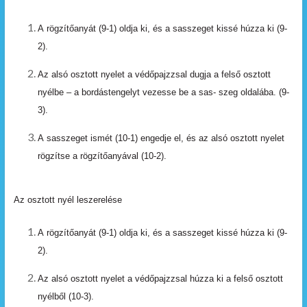
A
rögzítőanyát
(9-1)
oldja
ki,
és
a
sasszeget
kissé húzza ki (9-
2).
Az alsó osztott nyelet a védőpajzzsal dugja a felső osztott
nyélbe
–
a
bordástengelyt
vezesse
be
a
sas- szeg
oldalába.
(9-
3).
A
sasszeget
ismét
(10-1)
engedje
el,
és
az
alsó
osztott nyelet
rögzítse a rögzítőanyával (10-2).
Az osztott nyél leszerelése
A
rögzítőanyát
(9-1)
oldja
ki,
és
a
sasszeget
kissé húzza ki (9-
2).
Az
alsó
osztott
nyelet
a
védőpajzzsal
húzza
ki
a
felső osztott
nyélből
(10-3).