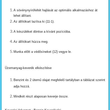
A
sövénynyírófeltét
hajlását
az
optimális
alkalmazáshoz
át
lehet
állítani.
Az
állítókart
lazítsa
ki
(11-1).
A
készüléket
döntse
a
kívánt
pozícióba.
Az
állítókart
húzza
meg.
Munka
előtt
a
védősíneket
(12)
vegye
le.
Üzemanyag-keverék elkészítése
Benzint
és
2
ü
temű
olajat
megfelelő
tartályban
a
táblázat
szerint
adja
hozzá.
Mindkét
részt
alaposan
keverje
össze.