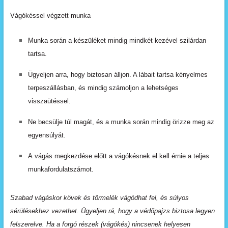
Vágókéssel végzett munka
Munka
során
a
készüléket
mindig
mindkét
kezével
szilárdan
tartsa.
Ügyeljen arra, hogy biztosan álljon. A lábait tartsa kényelmes
terpeszállásban,
és
mindig
számoljon
a
lehetséges
visszaütéssel.
Ne
becsülje
túl
magát,
és
a
munka
során
mindig
örizze meg az
egyensúlyát.
A
vágás
megkezdése
előtt
a
vágókésnek
el
kell
érnie
a
teljes
munkafordulatszámot.
Szabad vágáskor kövek és törmelék vágódhat fel, és súlyos
sérülésekhez vezethet. Ügyeljen rá, hogy a védőpajzs biztosa legyen
felszerelve. Ha a forgó részek (vágókés)
nincsenek
helyesen