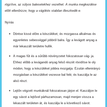
rögzítve,
az
súlyos
balesetekhez vezethet. A munka megkezdése
előtt ellenőrizze, hogy
a
vágókés
stabilan
illeszkedik-e.
Nyírás
Döntse
kissé
előre
a
készüléket,
és
mozgassa
alkalmas
és
egyenletes
sebességgel
jobbról
balra.
Így
a levágott
anyag
a
már
lekaszált
területre
hullik.
A
magas
fűt
és
a
sűrűbb
növényzetet
fokozatosan
vág- ja.
Ehhez előbb a levágandó anyag felső részét rövidítse
le
oly
módon,
hogy
a
készüléket
jobbra
mozgatja. Ezután ellenirányú
mozgásban a készüléket vezesse bal
felé,
és
kaszálja
le
az
alsó
részt.
Lejtőn végzett munkáknál fokozatosan járjon el. Kaszáljon le
egy sávot a lejtővel párhuzamosan, majd menjen
vissza
a
lekaszált
területen
át,
és
kaszálja
le
a
következő
sávot.