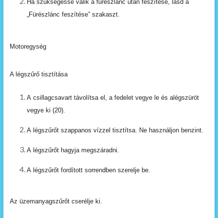
Ha
szükségessé
válik
a
fűrészlánc
után feszítése,
lásd a
„Fürészlánc
feszítése”
szakaszt.
Motoregység
A légszűrő tisztítása
A
csillagcsavart
távolítsa
el,
a
fedelet
vegye
le
és
alégszüröt
vegye ki (20).
A
légszűrőt
szappanos
vízzel
tisztítsa.
Ne
használjon
benzint.
A
légszűrőt
hagyja
megszáradni.
A
légszűrőt
fordított
sorrendben
szerelje
be.
Az üzemanyagszűrőt cserélje ki.