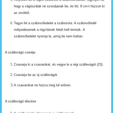
hogy
a
vágószálak
ne
szoruljanak
be,
és kb.
9
cm-t
húzzon
ki
az
orsóból.
Tegye
fel a szálorsófedelet a szálorsóra. A szálorsófedél
mélyedéseinek
a
rögzítések
felett
kell lenniük.
A
szálorsófedelet
nyomja
le,
amíg
be
nem kattan.
A szállevágó cseréje
Csavarja
ki
a
csavarokat,
és
vegye
le
a
régi
szállevágót
(23).
Csavarja
be
az
új
szállevágót.
A
csavarokat
ne
húzza
meg
túl
erősen.
A szállevágó élezése