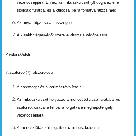
vezetőcsapjára. Ehhez az imbuszkulcsot (3) dugja az
erre
szolgáló
furatba,
és
a
kulccsal
balra
forgatva húzza
meg.
Az
anyát
rögzítse
a
sasszeggel.
A
kisebb
vágásvédőt
szerelje
vissza
a
védőpajzsra.
Szálorsófeltét
A szálorsó (7) felszerelése
A
sasszeget
és
a
karimát
távolítsa
el.
Az imbuszkulcsot helyezze a menesztőtárcsa furatába,
és
szálorsót
csavarja
fel
balra
forgatva
a meghajtótengely
vezetőcsapjára.
A
menesztőtárcsát
rögzítse
az
imbuszkulccsal,