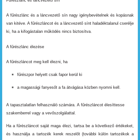
Fűrészlánc és láncvezető sín
A fűrészlánc és a láncvezető sín nagy igénybevételnek és kopásnak
van kitéve. A fűrészláncot és a láncvezető sínt
haladéktalanul
cserélje
ki,
ha
a
kifogástalan
működés nincs
biztosítva.
A fűrészlánc élezése
A fűrészláncot meg kell élezni, ha
fűrészpor
helyett
csak
fapor
kerül
ki
a
magassági
fanyesőt
a
fa
átvágása
közben
nyomni kell.
A
tapasztalatlan
felhasználó
számára.
A
fűrészláncot élesíttesse
szakemberrel
vagy
a
vevőszolgálattal.
Ha
a
fűrészláncot
saját
maga
élezi,
tartsa
be
a
következő értékeket,
és
használja
a
tartozék
kerek
reszelőt
(további külön
tartozékok
a