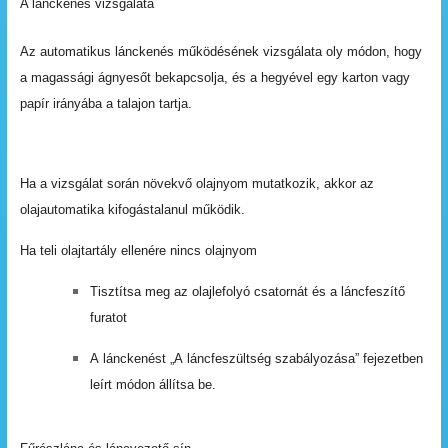
A lánckenés vizsgálata
Az automatikus lánckenés működésének vizsgálata oly módon, hogy
a magassági ágnyesőt bekapcsolja, és a hegyével egy karton vagy
papír irányába a talajon tartja.
Ha
a
vizsgálat
során
növekvő
olajnyom
mutatkozik,
akkor
az
olajautomatika kifogástalanul
működik.
Ha teli olajtartály ellenére nincs olajnyom
Tisztítsa
meg
az
olajlefolyó
csatornát
és
a
láncfeszítő
furatot
A
lánckenést
„A
láncfeszültség
szabályozása”
fejezetben
leírt
módon
állítsa
be.