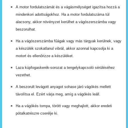
A
motor
fordulatszámát
és
a
vágásmélységet
igazítsa hozzá a
mindenkori adottságokhoz. Ha a motor fordulatszáma túl
alacsony,
akkor növényzet kerülhet a vágószerszámba vagy
beszorulhat.
Ha a vágószerszámba fűágak vagy más tárgyak kerülnek,
vagy
a
készülék
szokatlanul
vibrál,
akkor
azonnal
kapcsolja
ki
a
motort
és
ellenőrizze
a
készüléket.
Laza
kúpfogaskerék-sorozat
a
tengelykapcsoló
sérülé
séhez
vezethet.
A
beszorult
levágott
anyagot
sohase
járó
vágókés
mellett
távolítsa
el.
Ezért
várja
meg,
amíg
a
vágókés
leáll.
Ha
a
vágókés
tompa,
törött
vagy
meghajlott,
akkor
eredeti
pótalkatrészre
cserélje
ki.