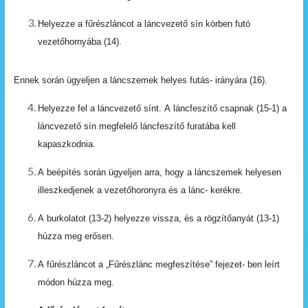
Helyezze
a
fűrészláncot
a
láncvezető
sín
körben
futó
vezetőhornyába
(14).
Ennek
során
ügyeljen
a
láncszemek
helyes
futás- irányára
(16).
Helyezze
fel
a
láncvezető
sínt.
A
láncfeszítő
csapnak (15-1)
a
láncvezető
sín
megfelelő
láncfeszítő
furatába
kell
kapaszkodnia.
A
beépítés
során
ügyeljen
arra,
hogy
a
láncszemek helyesen
illeszkedjenek
a
vezetőhoronyra
és
a
lánc- kerékre.
A
burkolatot
(13-2)
helyezze
vissza,
és
a
rögzítőanyát (13-1)
húzza
meg
erősen.
A
fűrészláncot
a
„Fűrészlánc
megfeszítése”
fejezet- ben
leírt
módon
húzza
meg.