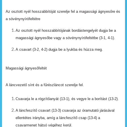
Az osztott nyél hosszabbítóját szerelje fel a magassági ágnyesőre és
a sövénynyírófeltétre
Az
osztott
nyél
hosszabbítójának
bordástengelyét dugja be a
magassági ágnyesőbe vagy a
sövénynyírófeltétbe (3-1,
4-1).
A
csavart
(3-2,
4-2)
dugja
be
a
lyukba
és
húzza
meg.
Magassági ágnyesőfeltét
A láncvezető sínt és a fűrészláncot szerelje fel.
Csavarja
le
a
rögzítőanyát
(13-1),
és
vegye
le a borítást (13-2).
A láncfeszítő csavart (13-3) csavarja az óramutató járásával
ellentétes
irányba,
amíg
a
láncfeszítő
csap (13-4)
a
csavarmenet
hátsó
végéhez
kerül.