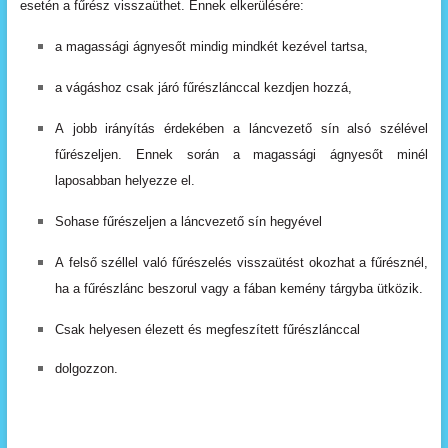
esetén
a
fű
rész
visszaüthet.
Ennek elkerülésére:
a
magassági
ágnyesőt
mindig
mindkét
kezével
tartsa,
a
vágáshoz
csak
járó
fűrészlánccal
kezdjen
hozzá,
A
jobb
irányítás
érdekében
a
láncvezető
sín
alsó
szélével
fűrészeljen.
Ennek
során
a
magassági
ágnyesőt minél
laposabban
helyezze
el.
Sohase
fűrészeljen
a
láncvezető
sín
hegyével
A
felső
széllel
való
fűrészelés
visszaütést
okozhat
a
fűrésznél,
ha
a
fűrészlánc
beszorul
vagy
a
fában
kemény
tárgyba
ütközik.
Csak
helyesen
élezett
és
megfeszített
fűrészlánccal
dolgozzon.