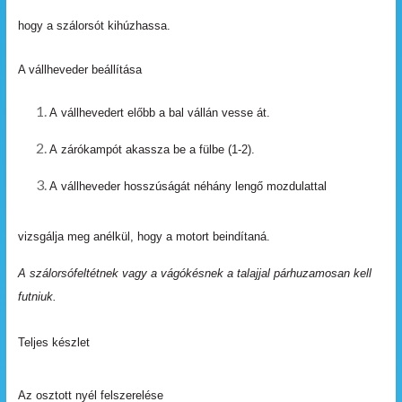
hogy a szálorsót kihúzhassa.
A vállheveder beállítása
A
vállhevedert
előbb
a
bal
vállán
vesse
át.
A
zárókampót
akassza
be
a
fülbe
(1-2).
A
vállheveder
hosszúságát
néhány
lengő
mozdulattal
vizsgálja meg anélkül, hogy a motort beindítaná.
A
szálorsófeltétnek
vagy
a
vágókésnek
a
talajjal párhuzamosan
kell
futniuk.
Teljes készlet
Az osztott nyél felszerelése