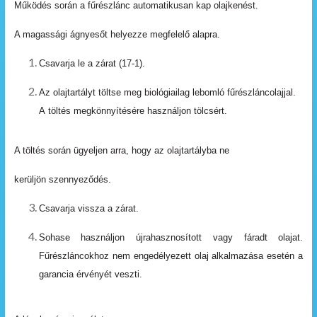
Működés
során
a
fűrészlánc
automatikusan
kap
olajkenést.
A magassági ágnyesőt helyezze megfelelő alapra.
Csavarja
le
a
zárat
(17-1).
Az olajtartályt töltse meg biológiailag lebomló fűrészláncolajjal.
A
töltés
megkönnyítésére
használjon
tölcsért.
A töltés során ügyeljen arra, hogy az olajtartályba ne
kerüljön szennyeződés.
Csavarja
vissza
a
zárat.
Sohase
használjon
újrahasznosított
vagy
fáradt
olajat.
Fűrészláncokhoz
nem
engedélyezett
olaj
alkalmazása esetén
a
garancia
érvényét
veszti.