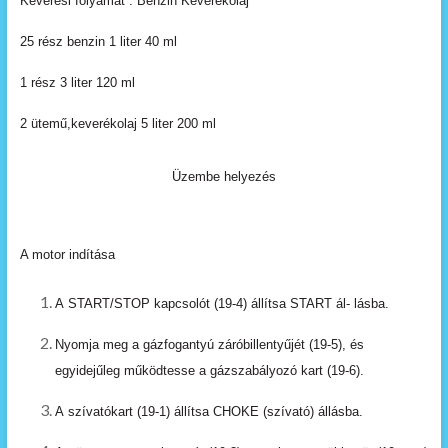
Keverési folyamat : Benzin Keverékolaj
25 rész benzin 1 liter 40 ml
1 rész 3 liter 120 ml
2 ütemű,keverékolaj 5 liter 200 ml
Üzembe helyezés
A motor indítása
A
START/STOP
kapcsolót
(19-4)
állítsa
START
ál- lásba.
Nyomja
meg
a
gázfogantyú
záróbillentyűjét
(19-5),
és
egyidejűleg
működtesse
a
gázszabályozó
kart
(19-6).
A
szívatókart
(19-1)
állítsa
CHOKE
(szívató)
állásba.