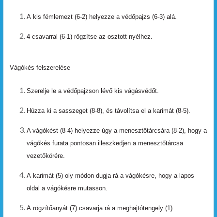
A
kis
fémlemezt
(6-2)
helyezze
a
védőpajzs
(6-3)
alá.
4
csavarral
(6-1)
rögzítse
az
osztott
nyélhez.
Vágókés felszerelése
Szerelje
le
a
védőpajzson
lévő
kis
vágásvédőt.
Húzza
ki
a
sasszeget
(8-8),
és
távolítsa
el
a
karimát (8-5).
A vágókést (8-4) helyezze úgy a menesztőtárcsára (8-2),
hogy
a
vágókés
furata
pontosan
illeszkedjen
a
menesztőtárcsa
vezetőkörére.
A
karimát
(5)
oly
módon
dugja
rá
a
vágókésre,
hogy
a lapos
oldal
a
vágókésre
mutasson.
A
rögzítőanyát
(7)
csavarja
rá
a
meghajtótengely
(1)