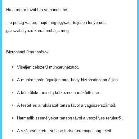
Ha a
motor
továbbra
sem
indul
be:
– 5
percig
várjon,
majd
még
egyszer
teljesen
lenyomott
gázszabályozó
karral
próbálja
meg.
Biztonsági útmutatások
Viseljen célszerű
munkaruházatot.
A
munka
során
ügyeljen
arra,
hogy
biztonságosan álljon.
A
készüléket
mindig
kétkezesen
működtesse.
A
testét
és
a
ruházatát
tartsa
távol
a
vágószerszámtól.
Harmadik
személyeket
tartson
távol
a
veszélyes
területről.
A
szálorsófeltétet
sohase
tartsa
térdmagasság
felett,