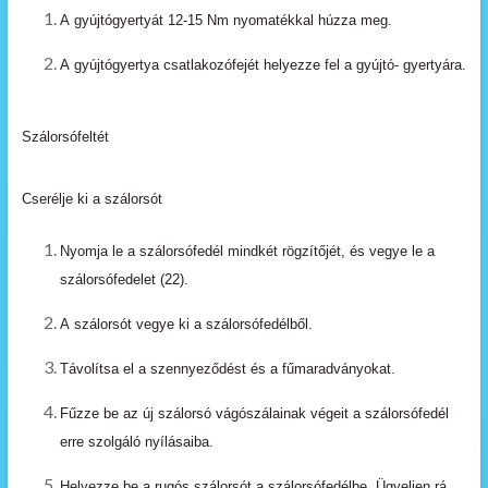
A
gyújtógyertyát
12-15
Nm
nyomatékkal
húzza
meg.
A
gyújtógyertya
csatlakozófejét
helyezze
fel
a
gyújtó- gyertyára.
Szálorsófeltét
Cserélje ki a szálorsót
Nyomja
le
a
szálorsófedél
mindkét
rögzítőjét,
és
vegye
le
a
szálorsófedelet
(22).
A
szálorsót
vegye
ki
a
szálorsófedélből.
Távolítsa
el
a
szennyeződést
és
a
fűmaradványokat.
Fűzze
be
az
új
szálorsó
vágószálainak
végeit
a szálorsófedél
erre szolgáló nyílásaiba.
Helyezze be a rugós szálorsót a szálorsófedélbe. Ügyeljen
rá,