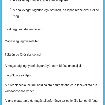
A
szállevágót
válassza
le
a
védőpajzsról.
A
szállevágót
rögzítse
egy
satuban,
és
lapos
reszelővel élezze
meg.
Csak egy irányba reszeljen!
Magassági ágnyesőfeltét
Töltsön be fűrészláncolajat
A magassági ágnyeső olajtartályát nem fűrészláncolajjal
megtöltve szállítják.
A
fűrészláncolaj
nélküli
használata
a
fűrészlánc
és
a láncvezető
sín
károsodásához
vezet.
A lánc élettartama és vágásteljesítménye az optimális kenéstől
függ.