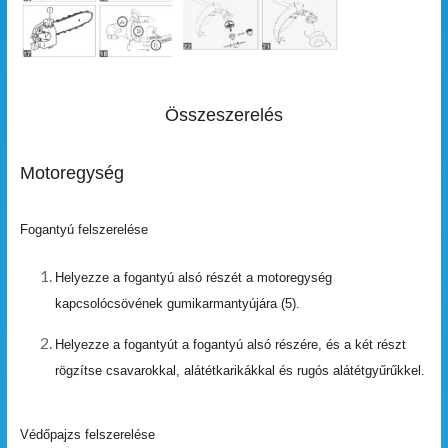
Összeszerelés
Motoregység
Fogantyú felszerelése
Helyezze
a
fogantyú
alsó
részét
a
motoregység
kap
csolócsövének gumikarmantyújára
(5).
Helyezze a fogantyút a fogantyú alsó részére, és a két
részt
rögzítse
csavarokkal,
alátétkarikákkal
és
ru
gós
alátétgyűrűkkel.
Védőpajzs felszerelése