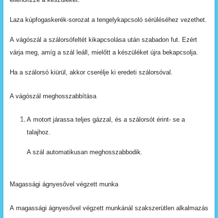
Laza
kúpfogaskerék-sorozat
a
tengelykapcsoló
sérülé
séhez
vezethet.
A
vágószál
a
szálorsófeltét
kikapcsolása
után
szabadon fut. Ezért
várja meg, amíg a szál leáll, mielőtt a
készüléket újra
bekapcsolja.
Ha
a
szálorsó
kiürül,
akkor
cserélje
ki
eredeti
szálorsóval.
A vágószál meghosszabbítása
A
motort
járassa
teljes
gázzal,
és
a
szálorsót
érint- se a
talajhoz.
A szál automatikusan meghosszabbodik.
Magassági ágnyesővel végzett munka
A
magassági
ágnyesővel
végzett
munkánál
szakszerütlen
alkalmazás