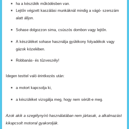
ha a készülék működésben van.
Lejtőn
végzett
kaszálási
munkáknál
mindig
a
vágó- szerszám
alatt
álljon.
Sohase
dolgozzon
sima,
csúszós
dombon
vagy
lejtőn.
A
készüléket
sohase
használja
gyúlékony
folyadékok vagy
gázok
közelében.
Robbanás- és tűzveszély!
Idegen
testtel
való
érintkezés
után:
a
motort
kapcsolja
ki,
a
készüléket
vizsgálja
meg,
hogy
nem
sérült-e meg.
Azok
akik
a
szegélynyíró
használatában
nem
jártasak, a
alkalmazást
kikapcsolt
motorral
gyakorolják.