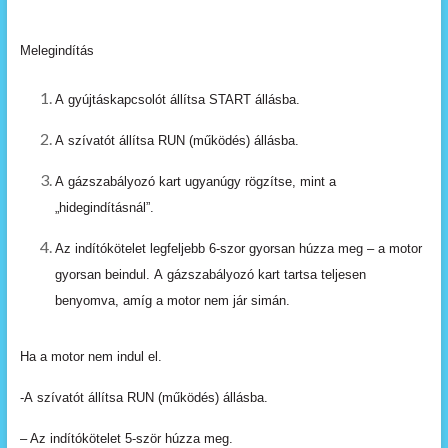
Melegindítás
A
gyújtáskapcsolót
állítsa
START
állásba.
A
szívatót
állítsa
RUN
(működés)
állásba.
A
gázszabályozó
kart
ugyanúgy
rögzítse,
mint
a
„hidegindításnál”.
Az
indítókötelet
legfeljebb
6-szor
gyorsan
húzza
meg –
a
motor
gyorsan
beindul.
A
gázszabályozó
kart
tartsa
teljesen
benyomva,
amíg
a
motor
nem
jár
simán.
Ha a
motor
nem
indul
el.
-A
szívatót
állítsa
RUN
(működés)
állásba.
– Az
indítókötelet
5-ször
húzza
meg.