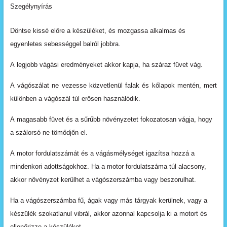
Szegélynyírás
Döntse
kissé
előre
a
készüléket,
és
mozgassa
alkalmas
és
egyenletes
sebességgel
balról
jobbra.
A
legjobb
vágási
eredményeket
akkor
kapja,
ha
száraz füvet
vág.
A
vágószálat
ne
vezesse
közvetlenül
falak
és
kőlapok mentén,
mert
különben
a
vágószál
túl
erősen használódik.
A
magasabb
füvet
és
a
sűrűbb
növényzetet
fokozatosan
vágja,
hogy
a
szálorsó
ne
tömődjőn
el.
A
motor
fordulatszámát
és
a
vágásmélységet
igazítsa hozzá a
mindenkori adottságokhoz. Ha a motor fordulatszáma túl
alacsony,
akkor növényzet kerülhet a
vágószerszámba vagy
beszorulhat.
Ha a vágószerszámba fű, ágak vagy más tárgyak kerülnek,
vagy
a
készülék
szokatlanul
vibrál,
akkor
azonnal
kapcsolja
ki
a
motort
és
ellenőrizze
a
készüléket.