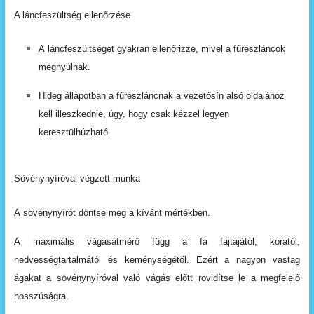
A láncfeszültség ellenőrzése
A
láncfeszültséget
gyakran
ellenőrizze,
mivel
a
fűrész
láncok
megnyúlnak.
Hideg állapotban a fűrészláncnak a vezetősín alsó oldalához
kell
illeszkednie,
úgy,
hogy
csak
kézzel
legyen
keresztülhúzható.
Sövénynyíróval végzett
munka
A
sövénynyírót
döntse
meg
a
kívánt
mértékben.
A
maximális
vágásátmérő
függ
a
fa
fajtájától,
korától,
nedvességtartalmától
és
keménységétől.
Ezért
a
nagyon
vastag
ágakat
a
sövénynyíróval
való
vágás
előtt rövidítse
le
a
megfelelő
hosszúságra.