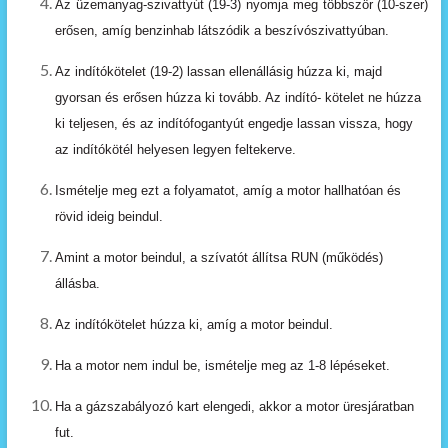
Az
üzemanyag-szivattyút
(19-3)
nyomja
meg
többször
(10-szer)
erősen,
amíg
benzinhab
látszódik
a beszívószivattyúban.
Az indítókötelet (19-2) lassan ellenállásig húzza ki, majd
gyorsan és erősen húzza ki tovább. Az indító- kötelet
ne
húzza
ki
teljesen,
és
az
indítófogantyút
engedje
lassan
vissza,
hogy
az
indítókötél
helyesen
le
gyen
feltekerve.
Ismételje
meg
ezt
a
folyamatot,
amíg
a
motor
hallhatóan
és
rövid
ideig
beindul.
Amint
a
motor
beindul,
a
szívatót
állítsa
RUN
(működés)
állásba.
Az
indítókötelet
húzza
ki,
amíg
a
motor
beindul.
Ha
a
motor
nem
indul
be,
ismételje
meg
az
1-8
lépéseket.
Ha
a
gázszabályozó
kart
elengedi,
akkor
a
motor
üresjáratban
fut.