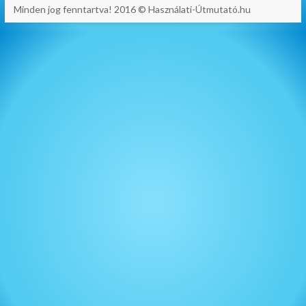
Minden jog fenntartva! 2016 © Használati-Útmutató.hu