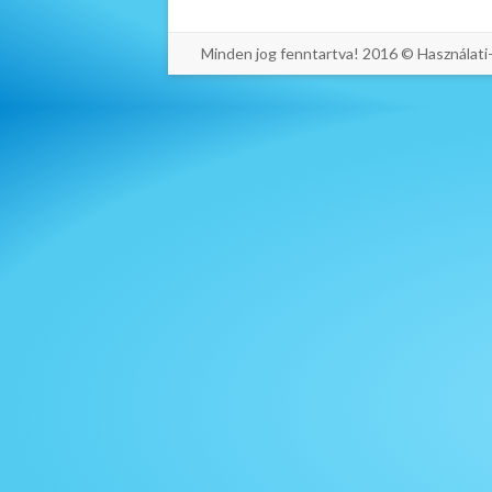
Minden jog fenntartva! 2016 © Használat