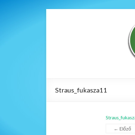
Straus_fukasza11
Straus_fukas
← Előző