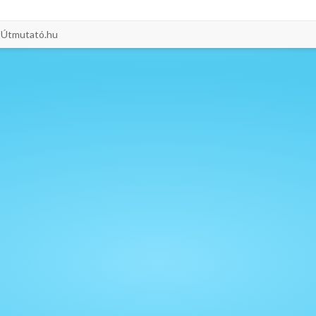
i-Útmutató.hu