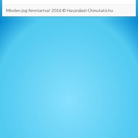
Minden jog fenntartva! 2016 © Használati-Útmutató.hu