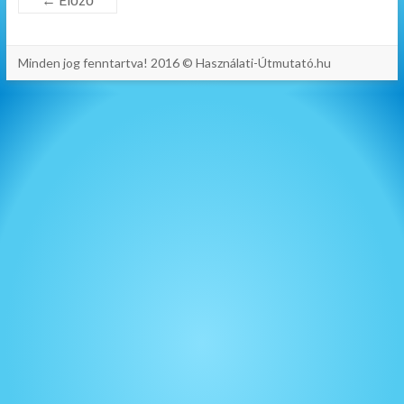
Minden jog fenntartva! 2016 © Használati-Útmutató.hu