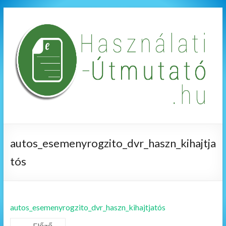
autos_esemenyrogzito_dvr_haszn_kihajtja
tós
autos_esemenyrogzito_dvr_haszn_kihajtjatós
← Előző