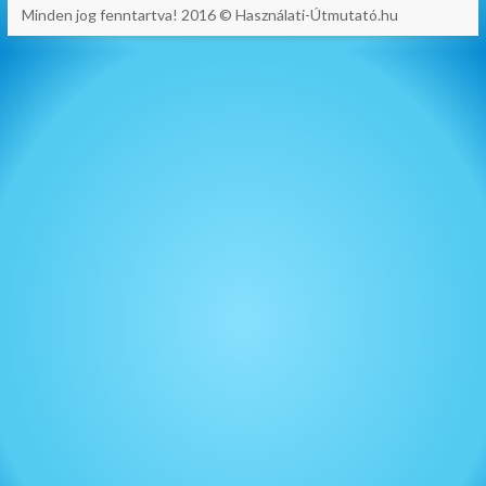
Minden jog fenntartva! 2016 © Használati-Útmutató.hu