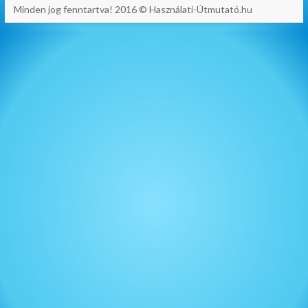
Minden jog fenntartva! 2016 © Használati-Útmutató.hu