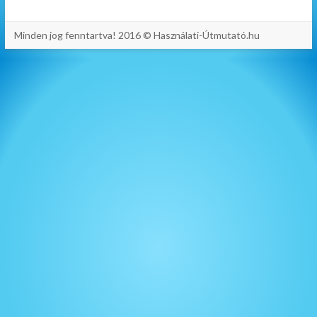
Minden jog fenntartva! 2016 © Használati-Útmutató.hu