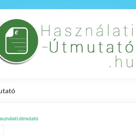
utató
sználati útmutató