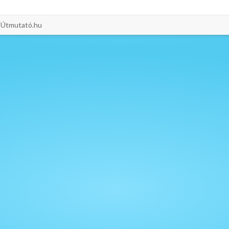
i-Útmutató.hu