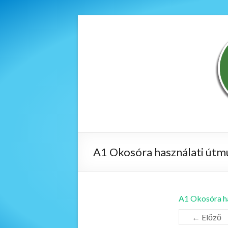
A1 Okosóra használati útm
A1 Okosóra ha
← Előző