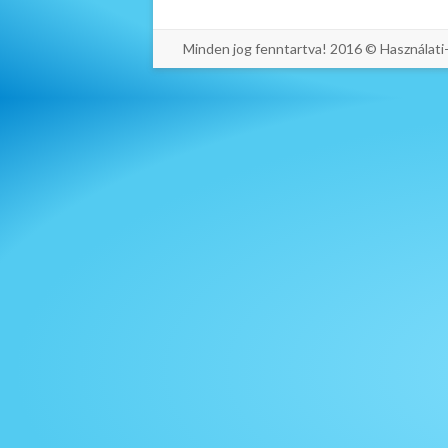
Minden jog fenntartva! 2016 © Használat