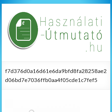
f7d376d0a16d61e6da9bfd8fa28258ae2
d06bd7e7036ffb0aa4f05cde1c7fef5