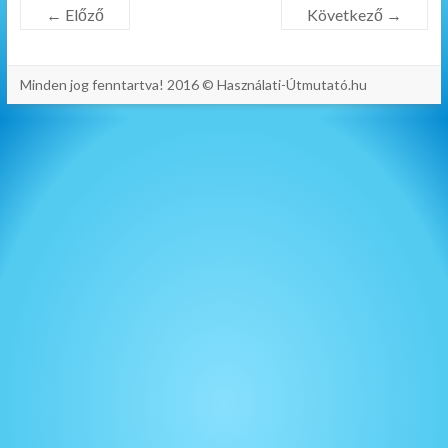
← Előző
Következő →
Minden jog fenntartva! 2016 © Használati-Útmutató.hu