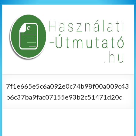
7f1e665e5c6a092e0c74b98f00a009c43
b6c37ba9fac07155e93b2c51471d20d