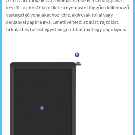
Az LDC írótáblánk LCD nyomásérzékeny technológiával
készült, az írótábla felülete a nyomástól függően különböző
vastagságú vonalakat hoz létre, akárcsak tollal vagy
ceruzával papírra írva. Lehetővé teszi az írást, rajzolást,
firkálást és törlést egyetlen gombbal, mint egy papírlapon.