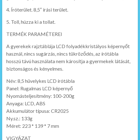
4. Íróterület. 8,5″ írási terület.
5. Toll, húzza ki a tollat.
TERMÉK PARAMÉTEREI
A gyerekek rajztáblája LCD folyadékkristályos képernyőt
használ, nincs sugárzás, nincs tükröződés, az írótábla
hosszú távú használata nem károsítja a gyermekek látását,
biztonságos és kényelmes.
Név: 8,5 hüvelykes LCD írótábla
Panel: Rugalmas LCD képernyő
Nyomásteljesítmény: 100-200g
Anyaga: LCD, ABS
Akkumulátor típusa: CR2025
Ny.sz.: 133g
Méret: 223 * 139 * 7 mm
VIGYÁZAT