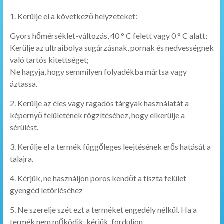
1. Kerülje el a következő helyzeteket:
Gyors hőmérséklet-változás, 40 ° C felett vagy 0 ° C alatt;
Kerülje az ultraibolya sugárzásnak, pornak és nedvességnek
való tartós kitettséget;
Ne hagyja, hogy semmilyen folyadékba mártsa vagy
áztassa.
2. Kerülje az éles vagy ragadós tárgyak használatát a
képernyő felületének rögzítéséhez, hogy elkerülje a
sérülést.
3. Kerülje el a termék függőleges leejtésének erős hatását a
talajra.
4. Kérjük, ne használjon poros kendőt a tiszta felület
gyengéd letörléséhez
5. Ne szerelje szét ezt a terméket engedély nélkül. Ha a
termék nem működik, kérjük, forduljon