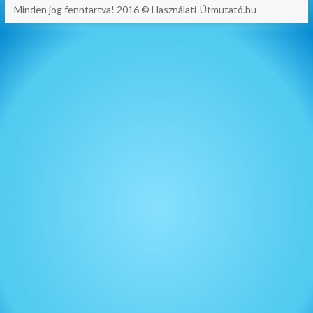
Minden jog fenntartva! 2016 © Használati-Útmutató.hu