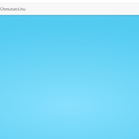
i-Útmutató.hu