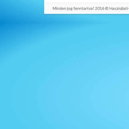
Minden jog fenntartva! 2016 © Használat