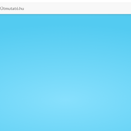
i-Útmutató.hu