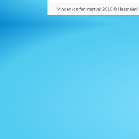
Minden jog fenntartva! 2016 © Használat