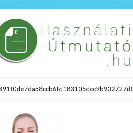
391f0de7da58ccb6fd183105dcc9b902727d0