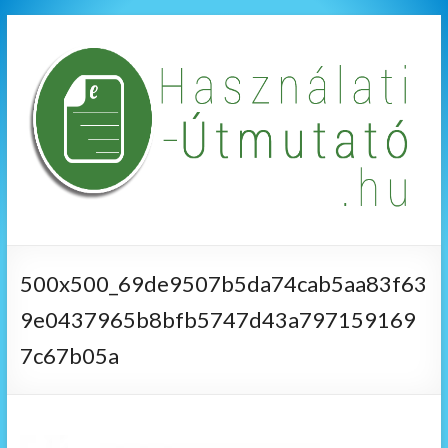
500x500_69de9507b5da74cab5aa83f63
9e0437965b8bfb5747d43a797159169
7c67b05a