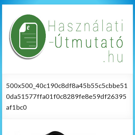
500x500_40c190c8df8a45b55c5cbbe51
0da51577ffa01f0c8289fe8e59df26395
af1bc0