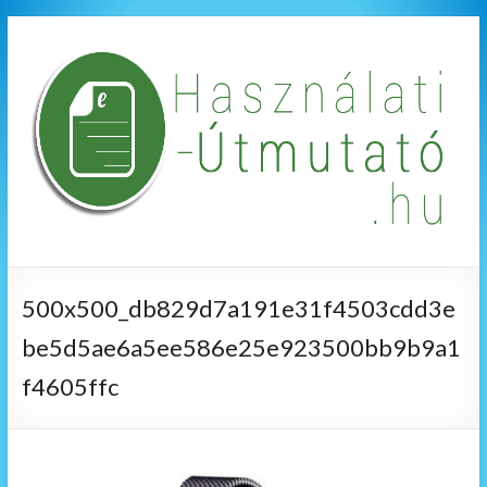
500x500_db829d7a191e31f4503cdd3e
be5d5ae6a5ee586e25e923500bb9b9a1
f4605ffc