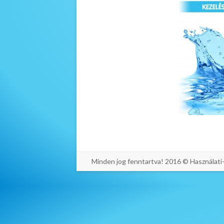
Minden jog fenntartva! 2016 © Használat