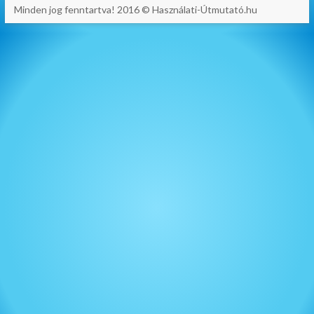
Minden jog fenntartva! 2016 © Használati-Útmutató.hu