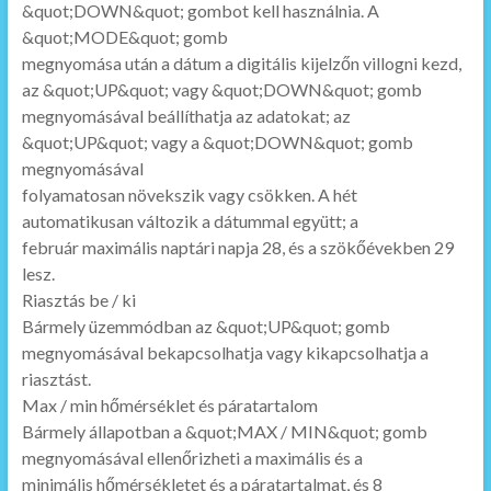
&quot;DOWN&quot; gombot kell használnia. A
&quot;MODE&quot; gomb
megnyomása után a dátum a digitális kijelzőn villogni kezd,
az &quot;UP&quot; vagy &quot;DOWN&quot; gomb
megnyomásával beállíthatja az adatokat; az
&quot;UP&quot; vagy a &quot;DOWN&quot; gomb
megnyomásával
folyamatosan növekszik vagy csökken. A hét
automatikusan változik a dátummal együtt; a
február maximális naptári napja 28, és a szökőévekben 29
lesz.
Riasztás be / ki
Bármely üzemmódban az &quot;UP&quot; gomb
megnyomásával bekapcsolhatja vagy kikapcsolhatja a
riasztást.
Max / min hőmérséklet és páratartalom
Bármely állapotban a &quot;MAX / MIN&quot; gomb
megnyomásával ellenőrizheti a maximális és a
minimális hőmérsékletet és a páratartalmat, és 8