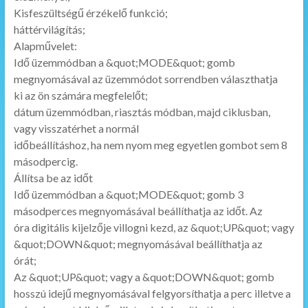
Kisfeszültségű érzékelő funkció;
háttérvilágítás;
Alapművelet:
Idő üzemmódban a &quot;MODE&quot; gomb
megnyomásával az üzemmódot sorrendben választhatja
ki az ön számára megfelelőt;
dátum üzemmódban, riasztás módban, majd ciklusban,
vagy visszatérhet a normál
időbeállításhoz, ha nem nyom meg egyetlen gombot sem 8
másodpercig.
Állítsa be az időt
Idő üzemmódban a &quot;MODE&quot; gomb 3
másodperces megnyomásával beállíthatja az időt. Az
óra digitális kijelzője villogni kezd, az &quot;UP&quot; vagy
&quot;DOWN&quot; megnyomásával beállíthatja az
órát;
Az &quot;UP&quot; vagy a &quot;DOWN&quot; gomb
hosszú idejű megnyomásával felgyorsíthatja a perc illetve a