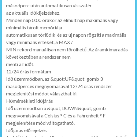
másodperc után automatikusan visszatér
az aktuális időkijelzéshez.
Minden nap 0:00 órakor az elmúlt nap maximális vagy
minimális tárolt memóriája
automatikusan törlődik, és az új napon rögzíti a maximális
vagy minimális értéket, a MAX /
MIN rekord manuálisan nem törölhető. Az áramkimaradás
következtében a rendszer nem
menti az időt.
12/24 órás formátum
Idő üzemmódban, az &quot;UP&quot; gomb 3
másodperces megnyomásával 12/24 órás rendszer
megjelenítési módot választhat ki.
Hőmérsékleti időjárás
Idő üzemmódban a &quot;DOWN&quot; gomb
megnyomásával a Celsius ° C és a Fahrenheit ° F
megjelenítése mód váltogatható.
Időjárás előrejelzés