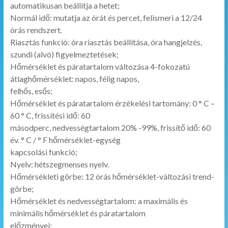
automatikusan beállítja a hetet;
Normál idő: mutatja az órát és percet, felismeri a 12/24
órás rendszert.
Riasztás funkció: óra riasztás beállítása, óra hangjelzés,
szundi (alvó) figyelmeztetések;
Hőmérséklet és páratartalom változása 4-fokozatú
átlaghőmérséklet: napos, félig napos,
felhős, esős;
Hőmérséklet és páratartalom érzékelési tartomány: 0 ° C –
60 ° C, frissítési idő: 60
másodperc, nedvességtartalom 20% -99%, frissítő idő: 60
év. ° C / ° F hőmérséklet-egység
kapcsolási funkció;
Nyelv: hétszegmenses nyelv.
Hőmérsékleti görbe: 12 órás hőmérséklet-változási trend-
görbe;
Hőmérséklet és nedvességtartalom: a maximális és
minimális hőmérséklet és páratartalom
előzményei;