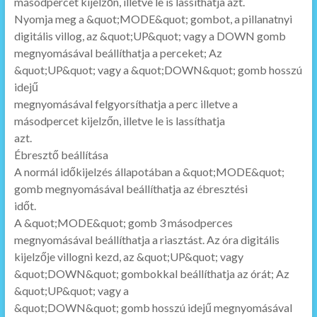
másodpercet kijelzőn, illetve le is lassíthatja azt.
Nyomja meg a &quot;MODE&quot; gombot, a pillanatnyi
digitális villog, az &quot;UP&quot; vagy a DOWN gomb
megnyomásával beállíthatja a perceket; Az
&quot;UP&quot; vagy a &quot;DOWN&quot; gomb hosszú
idejű
megnyomásával felgyorsíthatja a perc illetve a
másodpercet kijelzőn, illetve le is lassíthatja
azt.
Ébresztő beállítása
A normál időkijelzés állapotában a &quot;MODE&quot;
gomb megnyomásával beállíthatja az ébresztési
időt.
A &quot;MODE&quot; gomb 3 másodperces
megnyomásával beállíthatja a riasztást. Az óra digitális
kijelzője villogni kezd, az &quot;UP&quot; vagy
&quot;DOWN&quot; gombokkal beállíthatja az órát; Az
&quot;UP&quot; vagy a
&quot;DOWN&quot; gomb hosszú idejű megnyomásával