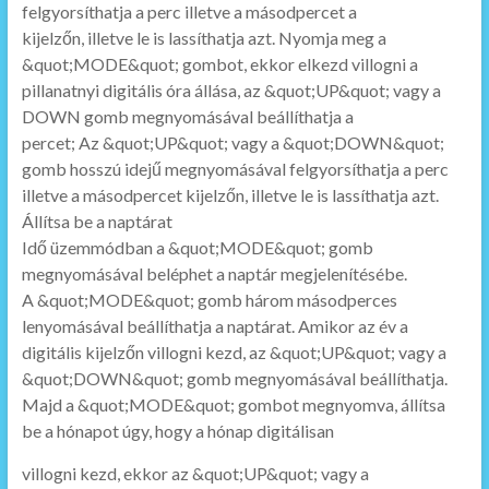
felgyorsíthatja a perc illetve a másodpercet a
kijelzőn, illetve le is lassíthatja azt. Nyomja meg a
&quot;MODE&quot; gombot, ekkor elkezd villogni a
pillanatnyi digitális óra állása, az &quot;UP&quot; vagy a
DOWN gomb megnyomásával beállíthatja a
percet; Az &quot;UP&quot; vagy a &quot;DOWN&quot;
gomb hosszú idejű megnyomásával felgyorsíthatja a perc
illetve a másodpercet kijelzőn, illetve le is lassíthatja azt.
Állítsa be a naptárat
Idő üzemmódban a &quot;MODE&quot; gomb
megnyomásával beléphet a naptár megjelenítésébe.
A &quot;MODE&quot; gomb három másodperces
lenyomásával beállíthatja a naptárat. Amikor az év a
digitális kijelzőn villogni kezd, az &quot;UP&quot; vagy a
&quot;DOWN&quot; gomb megnyomásával beállíthatja.
Majd a &quot;MODE&quot; gombot megnyomva, állítsa
be a hónapot úgy, hogy a hónap digitálisan
villogni kezd, ekkor az &quot;UP&quot; vagy a