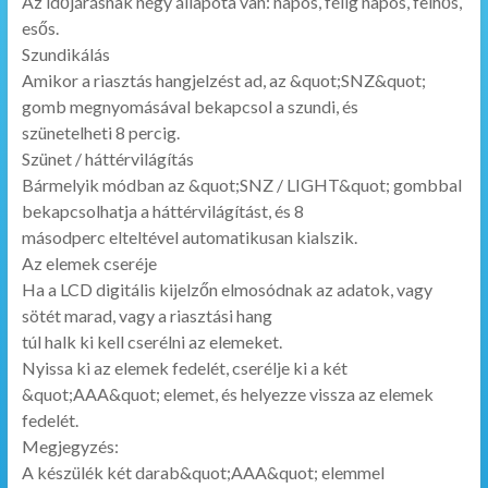
Az időjárásnak négy állapota van: napos, félig napos, felhős,
esős.
Szundikálás
Amikor a riasztás hangjelzést ad, az &quot;SNZ&quot;
gomb megnyomásával bekapcsol a szundi, és
szünetelheti 8 percig.
Szünet / háttérvilágítás
Bármelyik módban az &quot;SNZ / LIGHT&quot; gombbal
bekapcsolhatja a háttérvilágítást, és 8
másodperc elteltével automatikusan kialszik.
Az elemek cseréje
Ha a LCD digitális kijelzőn elmosódnak az adatok, vagy
sötét marad, vagy a riasztási hang
túl halk ki kell cserélni az elemeket.
Nyissa ki az elemek fedelét, cserélje ki a két
&quot;AAA&quot; elemet, és helyezze vissza az elemek
fedelét.
Megjegyzés:
A készülék két darab&quot;AAA&quot; elemmel