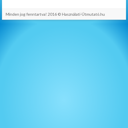
Minden jog fenntartva! 2016 © Használati-Útmutató.hu