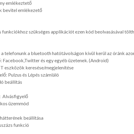
ny emlékeztető
ék bevitel emlékezető
 funkciókhoz szükséges applikációt ezen kód beolvasásával tölth
 a telefonunk a bluetooth hatótávolságon kívül kerül az óránk azon
tő: Facebook,Twitter és egy egyéb üzetenek. (Android)
BT eszközök keresése/megjelenítése
ő: Pulzus és Lépés számláló
ó beállítás
 Alvásfigyelő
ékos üzemmód
átterének beállítása
százs funkció