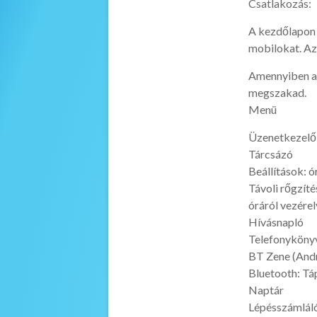
Csatlakozás:
A kezdőlapon 
mobilokat. Az
Amennyiben a 
megszakad.
Menü
Üzenetkezelő 
Tárcsázó
Beállítások: ó
Távoli rőgzíté
óráról vezérel
Hívásnapló
Telefonyköny
BT Zene (And
Bluetooth: Tá
Naptár
Lépésszámlál