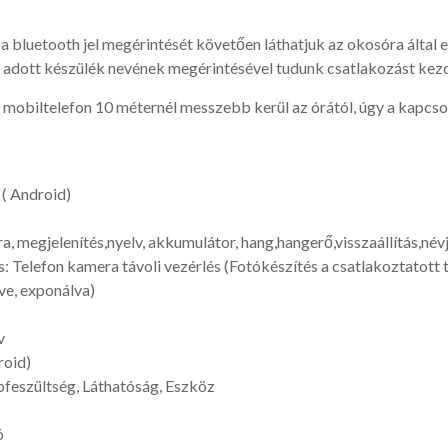
a bluetooth jel megérintését követően láthatjuk az okosóra által 
 adott készülék nevének megérintésével tudunk csatlakozást ke
mobiltelefon 10 méternél messzebb kerül az órától, úgy a kapcso
( Android)
ra, megjelenítés,nyelv, akkumulátor, hang,hangerő,visszaállítás,név
s: Telefon kamera távoli vezérlés (Fotókészítés a csatlakoztatott 
ve, exponálva)
v
roid)
pfeszültség, Láthatóság, Eszköz
ó