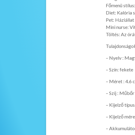
Főmenü stílus:
Diet: Kalória 
Pet: Háziállat
Mini nurse: V
Töltés: Az órá
Tulajdonságo
– Nyelv : Mag
– Szín: fekete
– Méret : 4.6
– Szíj : Műbőr
– Kijelző típu
– Kijelző mére
– Akkumuláto