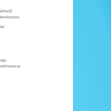
elérhető
zdeményezni.
lat
jegy
telefonnal az