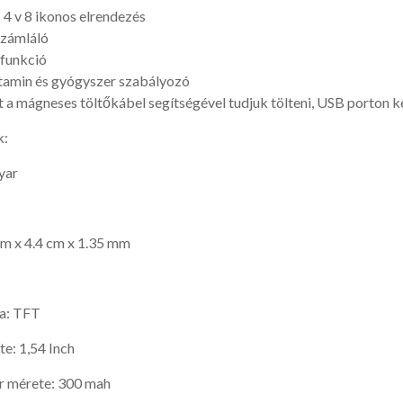
 4 v 8 ikonos elrendezés
számláló
 funkció
itamin és gyógyszer szabályozó
t a mágneses töltőkábel segítségével tudjuk tölteni, USB porton k
k:
yar
 cm x 4.4 cm x 1.35 mm
sa: TFT
te: 1,54 Inch
r mérete: 300 mah