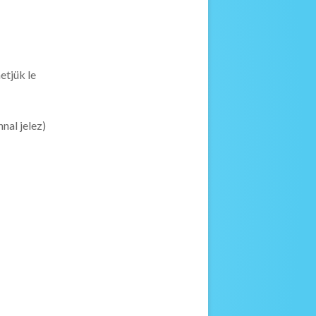
etjük le
nal jelez)