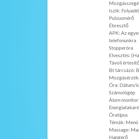
Mozgásszegé
Iszik: Folyad
Pulzusmérő
Ébresztő
APK: Az egyes
telefonunkra
Stopperóra
Elvesztés: (Ha
Távoli értesí
Bt tárcsázó: 
Mozgásérzékel
Óra: Dátum/id
Számológép
Álom monitor:
Energiatakar
Óratípus
Témák: Menü h
Massage: Mas
Hangerő