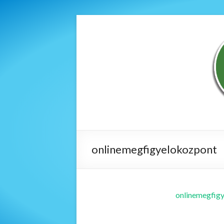
onlinemegfigyelokozpont
onlinemegfig