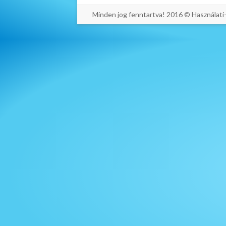
Minden jog fenntartva! 2016 © Használat