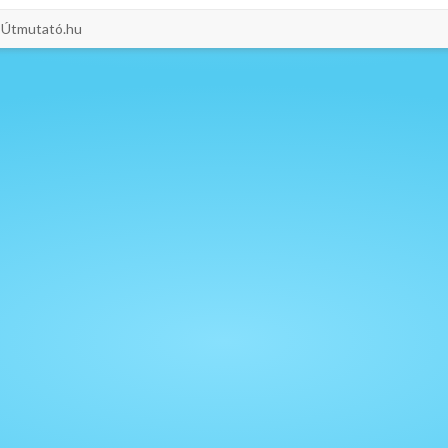
i-Útmutató.hu