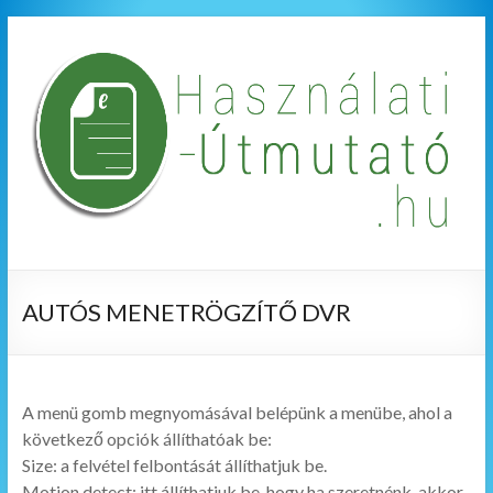
AUTÓS MENETRÖGZÍTŐ DVR
A menü gomb megnyomásával belépünk a menübe, ahol a
következő opciók állíthatóak be:
Size: a felvétel felbontását állíthatjuk be.
Motion detect: itt állíthatjuk be, hogy ha szeretnénk, akkor