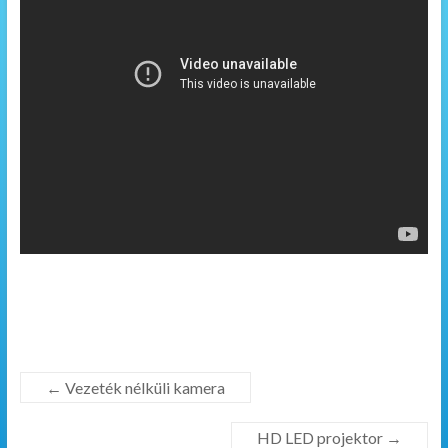
←
Vezeték nélküli kamera
HD LED projektor
→