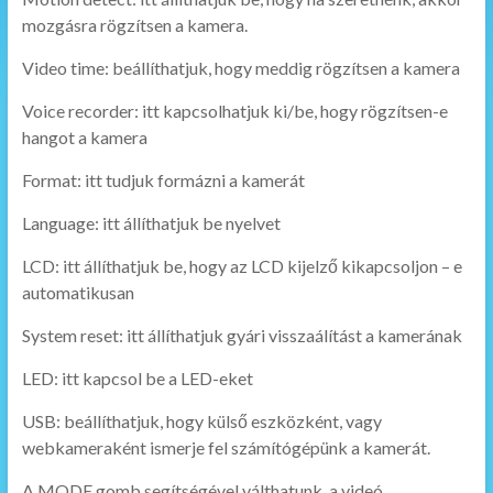
mozgásra rögzítsen a kamera.
Video time: beállíthatjuk, hogy meddig rögzítsen a kamera
Voice recorder: itt kapcsolhatjuk ki/be, hogy rögzítsen-e
hangot a kamera
Format: itt tudjuk formázni a kamerát
Language: itt állíthatjuk be nyelvet
LCD: itt állíthatjuk be, hogy az LCD kijelző kikapcsoljon – e
automatikusan
System reset: itt állíthatjuk gyári visszaálítást a kamerának
LED: itt kapcsol be a LED-eket
USB: beállíthatjuk, hogy külső eszközként, vagy
webkameraként ismerje fel számítógépünk a kamerát.
A MODE gomb segítségével válthatunk, a videó,