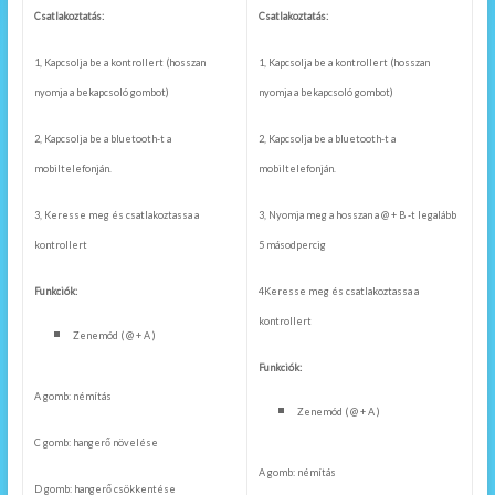
Csatlakoztatás:
Csatlakoztatás:
1, Kapcsolja be a kontrollert (hosszan
1, Kapcsolja be a kontrollert (hosszan
nyomja a bekapcsoló gombot)
nyomja a bekapcsoló gombot)
2, Kapcsolja be a bluetooth-t a
2, Kapcsolja be a bluetooth-t a
mobiltelefonján.
mobiltelefonján.
3, Keresse meg és csatlakoztassa a
3, Nyomja meg a hosszan a @ + B -t legalább
kontrollert
5 másodpercig
Funkciók:
4Keresse meg és csatlakoztassa a
kontrollert
Zenemód ( @ + A )
Funkciók:
A gomb: némítás
Zenemód ( @ + A )
C gomb: hangerő növelése
A gomb: némítás
D gomb: hangerő csökkentése