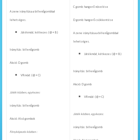
C gomb: hangerő növelése
A zene irányítása a billenőgombbal
lehetséges.
D gomb: hangerő csökkentése
Játékmód, kétkezes ( @ + B )
A zene irányítása a billenőgombbal
lehetséges.
Irányítás: billenőgomb
Játékmód, kétkezes ( @ + B )
Akció: D gomb
Irányítás: billenőgomb
VRmód: ( @ + C)
Akció: D gomb
Játék közben, egykezes:
VRmód: ( @ + C)
irányítás: billenőgomb
Játék közben, egykezes:
Akció: Alsó gombok
irányítás: billenőgomb
Fényképezés közben :