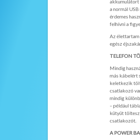
akkumulátort t
a normál USB 
érdemes haszn
felhívni a fig
Az élettartam 
egész éjszakár
TELEFON T
Mindig haszná
más kábelért s
keletkezik tö
csatlakozó van
mindig különb
– például táb
kütyüt töltes
csatlakozót.
A POWER B