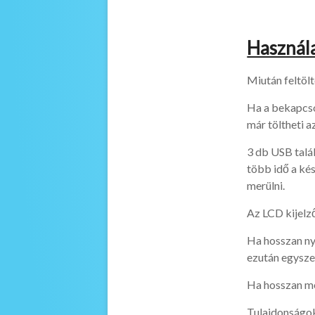
Használ
Miután feltölt
Ha a bekapcso
már töltheti a
3 db USB talál
több idő a ké
merülni.
Az LCD kijelző
Ha hosszan ny
ezután egysze
Ha hosszan m
Tulajdonságo