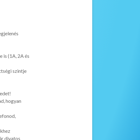
egjelenés
 is (1A, 2A és
tségi szintje
pedet!
ad, hogyan
lefonod,
ékhez
ár divatos