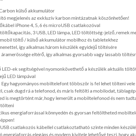
Carbon külső akkumulátor
llító megjelenés az exkluzív karbon mintázatnak köszönhetően!
tőkábel iPhone 4, 5, 6 és microUSB csatlakozóval
töltőkapacitás, 3 USB, LED lámpa, LED töltöttség-jelző, remek m
mobil töltő / külső akkumulátor mobilhoz és tabletekhez
menettel, így alkalmas három készülék egyidejű töltésére
 áramerössége eltérő, így alkalmas gyorsabb vagy lassabb töltésre
ző LED-ek segítségével nyomonkövethető a készülék aktuális töltöt
ejű LED lámpával
 Egy hagyományos mobiltelefont többször is fel lehet tölteni vele
l, csak dugd rá a telefonod, és máris feltölti a mobilodat, táblagé
led is megtörtént már, hogy lemerült a mobiltelefonod és nem tudt
ltölteni
ktikus energiaforrással könnyedén és gyorsan feltöltheted mobilte
z éppen!
 USB csatlakozós kábellel csatlakoztatható szinte minden készül
 energiaforrás elegáns és modern kivitele lehetővé teszi, hogy ak