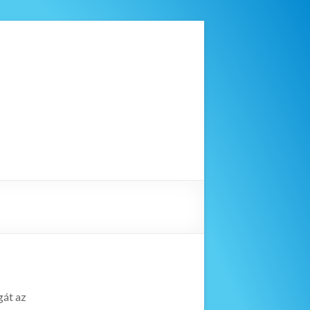
gát az