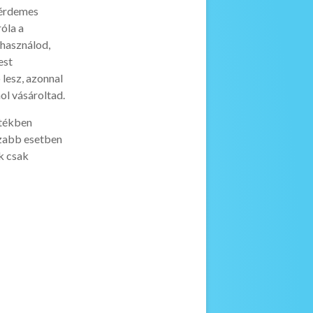
 érdemes
róla a
 használod,
est
lesz, azonnal
ol vásároltad.
rtékben
szabb esetben
ok csak