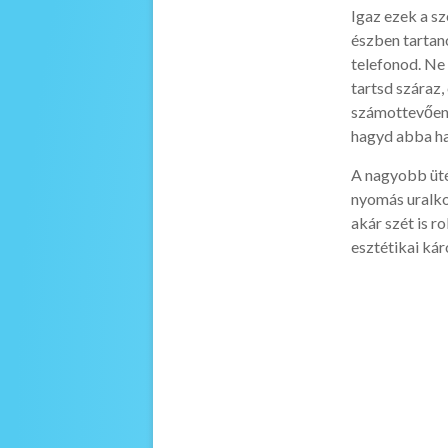
Igaz ezek a s
észben tartano
telefonod. Ne
tartsd száraz
számottevően 
hagyd abba has
A nagyobb üté
nyomás uralko
akár szét is r
esztétikai ká