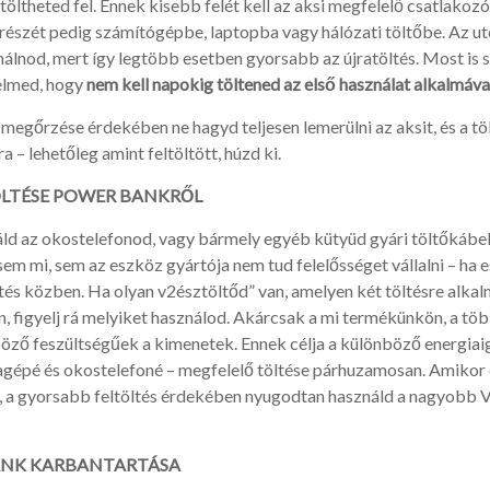
öltheted fel. Ennek kisebb felét kell az aksi megfelelő csatlakoz
részét pedig számítógépbe, laptopba vagy hálózati töltőbe. Az u
álnod, mert így legtöbb esetben gyorsabb az újratöltés. Most is 
yelmed, hogy
nem kell napokig töltened az első használat alkalmáva
megőrzése érdekében ne hagyd teljesen lemerülni az aksit, és a tö
a – lehetőleg amint feltöltött, húzd ki.
ÖLTÉSE POWER BANKRŐL
ld az okostelefonod, vagy bármely egyéb kütyüd gyári töltőkábe
em mi, sem az eszköz gyártója nem tud felelősséget vállalni – ha e
ltés közben. Ha olyan v2észtöltőd” van, amelyen két töltésre alka
, figyelj rá melyiket használod. Akárcsak a mi termékünkön, a több
öző feszültségűek a kimenetek. Ennek célja a különböző energia
lagépé és okostelefoné – megfelelő töltése párhuzamosan. Amikor
z, a gyorsabb feltöltés érdekében nyugodtan használd a nagyobb V
ANK KARBANTARTÁSA