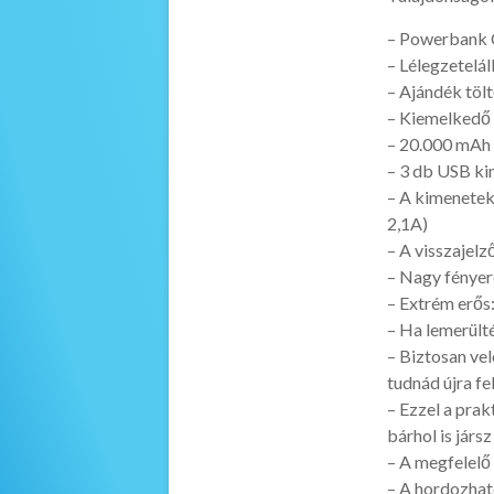
– Powerbank 
– Lélegzetelá
– Ajándék töl
– Kiemelkedő 
– 20.000 mAh 
– 3 db USB ki
– A kimenetek
2,1A)
– A visszajel
– Nagy fényer
– Extrém erős:
– Ha lemerülté
– Biztosan ve
tudnád újra fe
– Ezzel a pra
bárhol is járs
– A megfelelő
– A hordozható