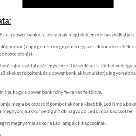
ata:
ötte a power bankot a leírtaknak megfelelően már használhatja is.
lógombot ( nagy gomb ) megnyomja egyszer akkor a készülék be
z okostelefonját.
ható rajta, ezáltal akár egyszerre 3 készüléket is tölthet vele, így
szülékeket feltölteni, és a power bank akkumulátorja is gyorsabba
n írja, hogy a power bank hány %-ra van feltöltve.
omja meg a bekapcsológombot akkor a kisebbik Led lámpa bekap
r megnyomja akkor pedig a 2 db nagyobb Led lámpa kapcsol be.
egint megnyomja akkor a Led lámpák kikapcsolnak.
k: