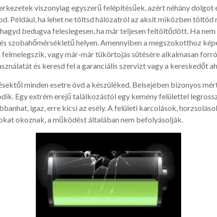
zerkezetek viszonylag egyszerű felépítésűek, azért néhány dolgot
d. Például, ha lehet ne töltsd hálózatról az aksit miközben töltöd 
 hagyd bedugva feleslegesen, ha már teljesen feltöltődött. Ha nem
, és szobahőmérsékletű helyen. Amennyiben a megszokotthoz kép
felmelegszik, vagy már-már tükörtojás sütésére alkalmasan forró 
ználatát és keresd fel a garanciális szervizt vagy a kereskedőt ah
sektől minden esetre óvd a készüléked. Belsejében bizonyos mé
dik. Egy extrém erejű találkozástól egy kemény felülettel legros
obbanhat, igaz, erre kicsi az esély. A felületi karcolások, horzsolás
rokat okoznak, a működést általában nem befolyásolják.