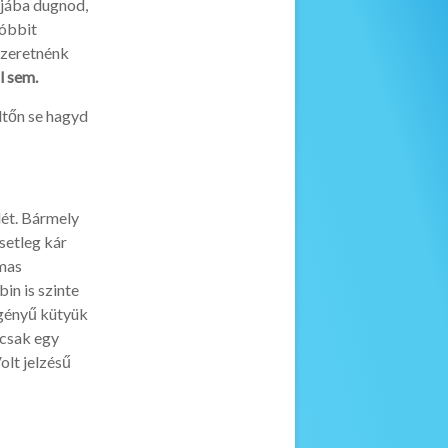
ójába dugnod,
tóbbit
szeretnénk
l sem.
ltőn se hagyd
lét. Bármely
setleg kár
lmas
in is szinte
igényű kütyük
 csak egy
olt jelzésű