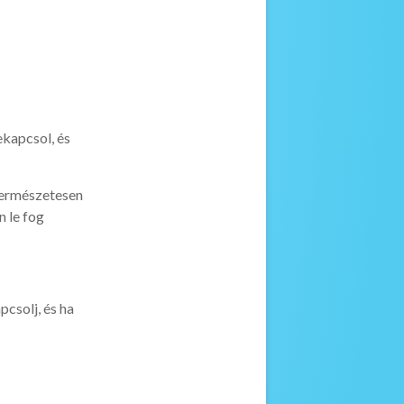
kapcsol, és
 természetesen
n le fog
csolj, és ha