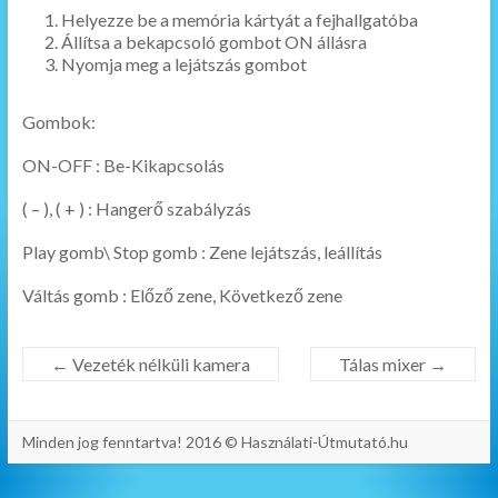
Helyezze be a memória kártyát a fejhallgatóba
Állítsa a bekapcsoló gombot ON állásra
Nyomja meg a lejátszás gombot
Gombok:
ON-OFF : Be-Kikapcsolás
( – ), ( + ) : Hangerő szabályzás
Play gomb\ Stop gomb : Zene lejátszás, leállítás
Váltás gomb : Előző zene, Következő zene
←
Vezeték nélküli kamera
Tálas mixer
→
Minden jog fenntartva! 2016 © Használati-Útmutató.hu