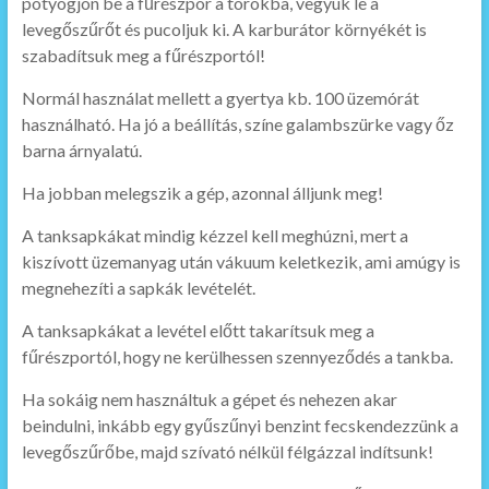
potyogjon be a fűrészpor a torokba, vegyük le a
levegőszűrőt és pucoljuk ki. A karburátor környékét is
szabadítsuk meg a fűrészportól!
Normál használat mellett a gyertya kb. 100 üzemórát
használható. Ha jó a beállítás, színe galambszürke vagy őz
barna árnyalatú.
Ha jobban melegszik a gép, azonnal álljunk meg!
A tanksapkákat mindig kézzel kell meghúzni, mert a
kiszívott üzemanyag után vákuum keletkezik, ami amúgy is
megnehezíti a sapkák levételét.
A tanksapkákat a levétel előtt takarítsuk meg a
fűrészportól, hogy ne kerülhessen szennyeződés a tankba.
Ha sokáig nem használtuk a gépet és nehezen akar
beindulni, inkább egy gyűszűnyi benzint fecskendezzünk a
levegőszűrőbe, majd szívató nélkül félgázzal indítsunk!