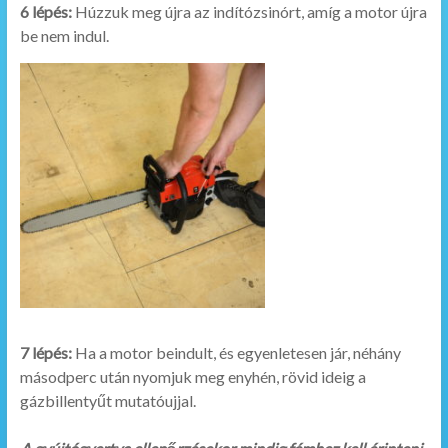
6 lépés:
Húzzuk meg újra az indítózsinórt, amíg a motor újra
be nem indul.
7 lépés:
Ha a motor beindult, és egyenletesen jár, néhány
másodperc után nyomjuk meg enyhén, rövid ideig a
gázbillentyűt mutatóujjal.