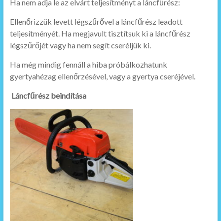
Ha nem adja le az elvárt teljesítményt a láncfűrész:
Ellenőrizzük levett légszűrővel a láncfűrész leadott
teljesítményét. Ha megjavult tisztítsuk ki a láncfűrész
légszűrőjét vagy ha nem segít cseréljük ki.
Ha még mindig fennáll a hiba próbálkozhatunk
gyertyahézag ellenőrzésével, vagy a gyertya cseréjével.
Láncfűrész beindítása