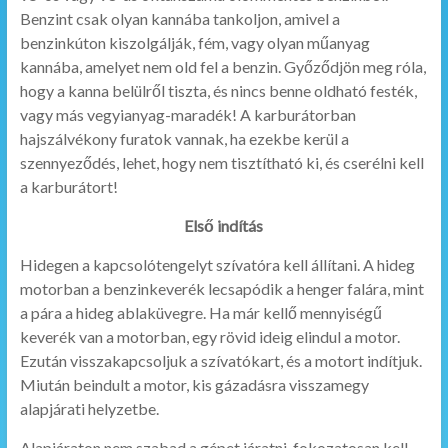
Benzint csak olyan kannába tankoljon, amivel a
benzinkúton kiszolgálják, fém, vagy olyan műanyag
kannába, amelyet nem old fel a benzin. Győződjön meg róla,
hogy a kanna belülről tiszta, és nincs benne oldható festék,
vagy más vegyianyag-maradék! A karburátorban
hajszálvékony furatok vannak, ha ezekbe kerül a
szennyeződés, lehet, hogy nem tisztítható ki, és cserélni kell
a karburátort!
Első indítás
Hidegen a kapcsolótengelyt szívatóra kell állítani. A hideg
motorban a benzinkeverék lecsapódik a henger falára, mint
a pára a hideg ablaküvegre. Ha már kellő mennyiségű
keverék van a motorban, egy rövid ideig elindul a motor.
Ezután visszakapcsoljuk a szívatókart, és a motort indítjuk.
Miután beindult a motor, kis gázadásra visszamegy
alapjárati helyzetbe.
Alapjáraton nem szabad a gépet járatni, fokozatosan kell