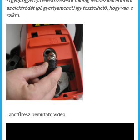
A gyújtógyertya ellenőrzésekor mindig fémhez kell érinteni
az elektródát (pl. gyertyamenet) így tesztelhető, hogy van-e
szikra.
Láncfűrész bemutató videó