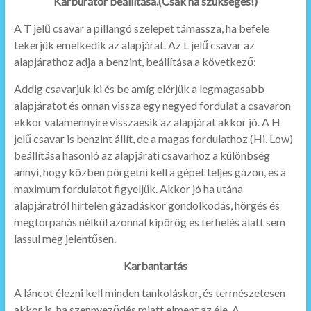
Karburátor beállítása.(Csak ha szükséges!)
A T jelű csavar a pillangó szelepet támassza, ha befele
tekerjük emelkedik az alapjárat. Az L jelű csavar az
alapjárathoz adja a benzint, beállítása a következő:
Addig csavarjuk ki és be amíg elérjük a legmagasabb
alapjáratot és onnan vissza egy negyed fordulat a csavaron
ekkor valamennyire visszaesik az alapjárat akkor jó. A H
jelű csavar is benzint állít, de a magas fordulathoz (Hi, Low)
beállítása hasonló az alapjárati csavarhoz a különbség
annyi, hogy közben pörgetni kell a gépet teljes gázon, és a
maximum fordulatot figyeljük. Akkor jó ha utána
alapjáratról hirtelen gázadáskor gondolkodás, hörgés és
megtorpanás nélkül azonnal kipörög és terhelés alatt sem
lassul meg jelentősen.
Karbantartás
A láncot élezni kell minden tankoláskor, és természetesen
akkor is, ha szennyeződés miatt elment az éle. A