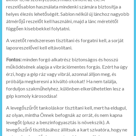
reszelősablon használata mindenki számára biztosítja a
helyes élezés lehetőségét. Sablon nélkül új lánchoz nagyobb
átmérőjű reszelőt kell használni, majd a lánc méretétől
függően kisebbekkel folytatni.
A vezetőt rendszeresen tisztítani és forgatni kell, a sorját
laposreszelővel kell eltávolítani.
Fontos:
minden forgó alkatrész biztonságos és hosszú
működésének alapja a vibrációmentes forgás. Ezért ha úgy
érzi, hogy a gép ráz vagy vibrál, azonnal álljon meg, és
próbálja megkeresni a kiváltó okokat! Ha nem találja,
forduljon szakműhelyhez, különben elkerülhetetlen lesz a
gép komoly károsodása!
A levegőszűrőt tankoláskor tisztítani kell, mert ha eldugul,
az olyan, mintha Önnek befognák az orrát, és nem kapna
levegőt (plusz a benzinfogyasztás is növekszik). A
levegőszűrő tisztításához állítsuk a kart szívatóra, hogy ne