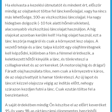
Ha elolvasta a kezelési útmutatót és mindent ért, először
mindig az olajtankot töltse fel lánckenőolajjal, vagy ha nincs
más lehetősége, 100-as viszkozitású láncolajjal. Ha nagy
hidegben dolgozik (-10 fok alatti hőmérsékleten),
alacsonyabb viszkozitású láncolajat használjon. A híg
olajokat azonban kerülni kell! Ha híg olajat használ, ezt a
lánc leszórja magáról és csak a környezet lesz olajos. A
vezető teteje és a lánc talpa között egy olajfilmrétegnek
kell képződni, különben a fém a fémmel érintkezik, a
keletkezett hőtől kinyúlik a lánc, és tönkreteszi a
csillagkereket és az orrkereket. (A motorolaj híg és drága!)
Fáradt olaj használata tilos, nem csak a környezetre káros,
de az olajszivattyút is hamar tönkreteszi. Az új lapot és
láncot kézzel olajozza végig az indítás előtt, nehogy
szárazon kezdjen futni a lánc. Csak ezután töltse fel a
benzintankot.
A saját érdekében mindig Ön készítse el az előírt keveréket
95-ös vagy 98-as oktánszámú ólommentes benzinből.