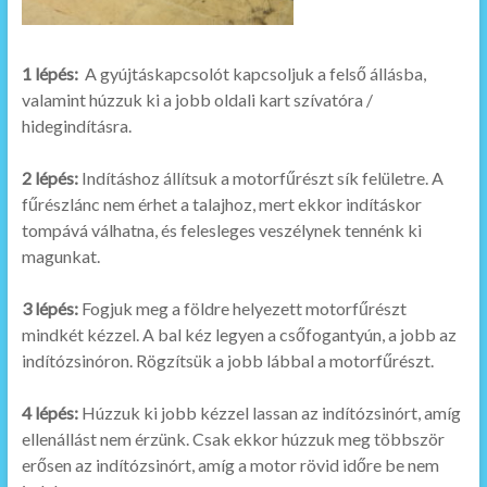
1 lépés:
A gyújtáskapcsolót kapcsoljuk a felső állásba,
valamint
h
úzzuk ki a jobb oldali kart szívatóra /
hidegindításra.
2 lépés:
Indításhoz állítsuk a motorfűrészt sík felületre. A
fűrészlánc nem érhet a talajhoz, mert ekkor indításkor
tompává válhatna, és felesleges veszélynek tennénk ki
magunkat.
3 lépés:
Fogjuk meg a földre helyezett motorfűrészt
mindkét kézzel. A bal kéz legyen a csőfogantyún, a jobb az
indítózsinóron. Rögzítsük a jobb lábbal a motorfűrészt.
4 lépés:
Húzzuk ki jobb kézzel lassan az indítózsinórt, amíg
ellenállást nem érzünk. Csak ekkor húzzuk meg többször
erősen az indítózsinórt, amíg a motor rövid időre be nem