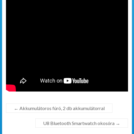
←
Akkumulátoros fúró, 2 db akkumulátorral
U8 Bluetooth Smartwatch okosóra
→