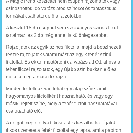
A Magic Pens készlettel nem csupán rajzolhattok vagy
színezhettek, de varázslatos színeket és fantasztikus
formákat csalhattok elő a rajzotokból.
A készlet 18 db cseppet sem szokványos színes filcet
tartalmaz, és 2 db még ennél is különlegesebbet!
Rajzoljatok az egyik színes filctollal,majd a beszínezett
részre rajzoljatok valami mást az egyik fehér színű
filctollal. És ekkor megtörténik a varázslat! Ott, ahová a
fehér filccel rajzoltatok, egy újabb szín bukkan elő és
mutatja meg a második rajzot.
Minden filctollnak van tehát egy alap színe, amit
hagyományos filctollként használható, és vagy egy
másik, rejtett színe, mely a fehér filctoll használatával
csalogatható elő.
A dolgot megfordítva titkosírást is készíthettek: Írjatok
titkos üzenetet a fehér filctollal egy lapra, ami a papíron