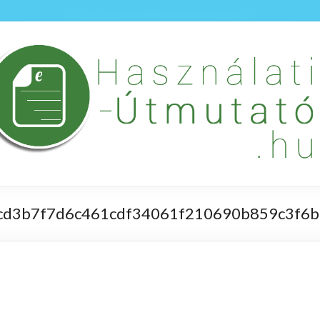
cd3b7f7d6c461cdf34061f210690b859c3f6b