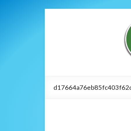
d17664a76eb85fc403f62